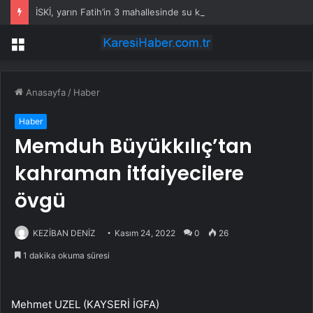
İSKİ, yarın Fatih’in 3 mahallesinde su kesintisi uygulayacak
Menü
Anasayfa
/
Haber
Haber
Memduh Büyükkılıç’tan
kahraman itfaiyecilere
övgü
KEZİBAN DENİZ
Kasım 24, 2022
0
26
1 dakika okuma süresi
Mehmet UZEL (KAYSERİ İGFA)