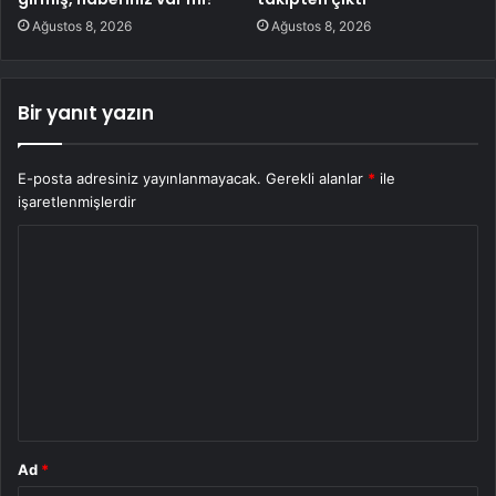
Ağustos 8, 2026
Ağustos 8, 2026
Bir yanıt yazın
E-posta adresiniz yayınlanmayacak.
Gerekli alanlar
*
ile
işaretlenmişlerdir
Y
o
r
u
m
*
Ad
*