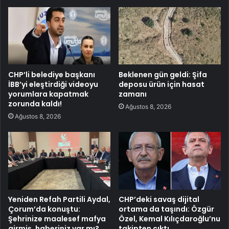
CHP’li belediye başkanı
Beklenen gün geldi: Şifa
İBB’yi eleştirdiği videoyu
deposu ürün için hasat
yorumlara kapatmak
zamanı
zorunda kaldı!
Ağustos 8, 2026
Ağustos 8, 2026
Yeniden Refah Partili Aydal,
CHP’deki savaş dijital
Çorum’da konuştu:
ortama da taşındı: Özgür
Şehrinize maalesef mafya
Özel, Kemal Kılıçdaroğlu’nu
girmiş, haberiniz var mı?
takipten çıktı