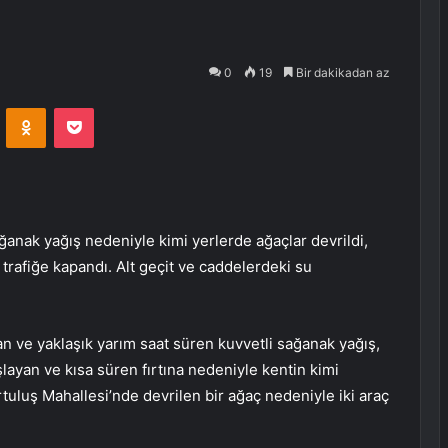
0
19
Bir dakikadan az
VKontakte
Odnoklassniki
Pocket
ğanak yağış nedeniyle kimi yerlerde ağaçlar devrildi,
r trafiğe kapandı. Alt geçit ve caddelerdeki su
n ve yaklaşık yarım saat süren kuvvetli sağanak yağış,
şlayan ve kısa süren fırtına nedeniyle kentin kimi
rtuluş Mahallesi’nde devrilen bir ağaç nedeniyle iki araç