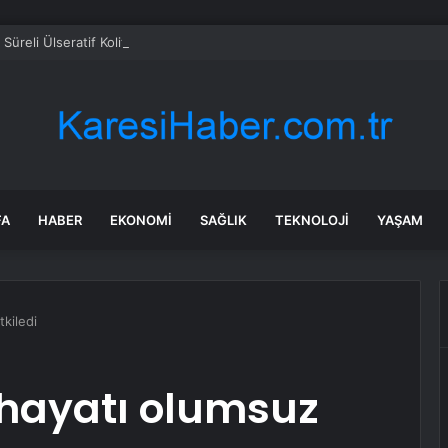
Süreli Ülseratif Kolitte Kolon Kanseri Riski Artıyor mu?
FA
HABER
EKONOMI
SAĞLIK
TEKNOLOJI
YAŞAM
kiledi
hayatı olumsuz