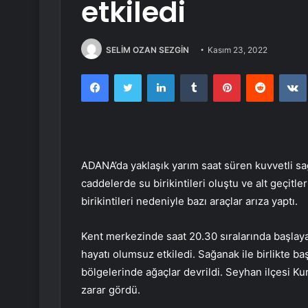
etkiledi
SELİM OZAN SEZGİN
Kasım 23, 2022
Facebook
Twitter
LinkedIn
Tumblr
Pinterest
Reddit
ADANA’da yaklaşık yarım saat süren kuvvetli sa
caddelerde su birikintileri oluştu ve alt geçitle
birikintileri nedeniyle bazı araçlar arıza yaptı.
Kent merkezinde saat 20.30 sıralarında başlaya
hayatı olumsuz etkiledi. Sağanak ile birlikte ba
bölgelerinde ağaçlar devrildi. Seyhan ilçesi Ku
zarar gördü.