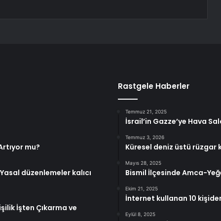
Rastgele Haberler
Temmuz 21, 2025
İsrail’in Gazze’ye Hava Sald
Temmuz 3, 2026
 Artıyor mu?
Küresel deniz üstü rüzgar 
Mayıs 28, 2025
: Yasal düzenlemeler kalıcı
Bismil İlçesinde Amca-Yeğe
Ekim 21, 2025
İnternet kullanan 10 kişide
şilik İşten Çıkarma ve
Eylül 8, 2025