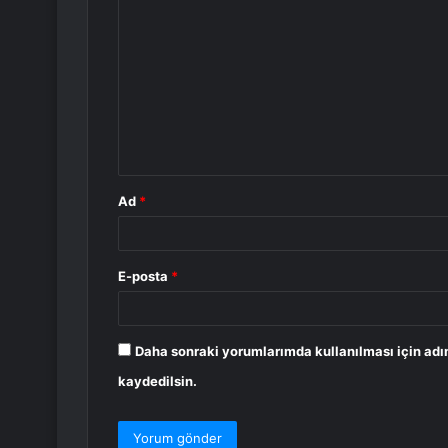
o
r
u
m
*
Ad
*
E-posta
*
Daha sonraki yorumlarımda kullanılması için adı
kaydedilsin.