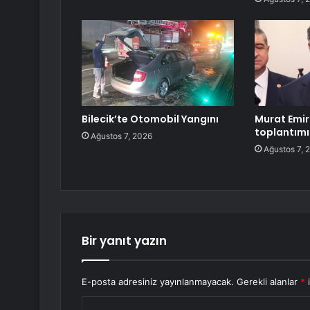
Bilecik’te Otomobil Yangını
Murat Emir
toplantımı
Ağustos 7, 2026
Ağustos 7, 
Bir yanıt yazın
E-posta adresiniz yayınlanmayacak.
Gerekli alanlar
*
i
Y