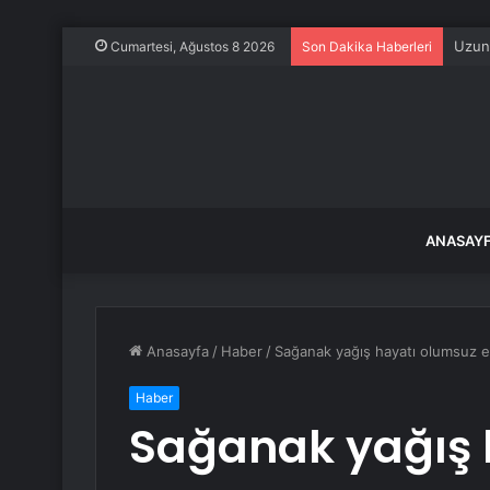
Uzun 
Cumartesi, Ağustos 8 2026
Son Dakika Haberleri
ANASAY
Anasayfa
/
Haber
/
Sağanak yağış hayatı olumsuz et
Haber
Sağanak yağış 