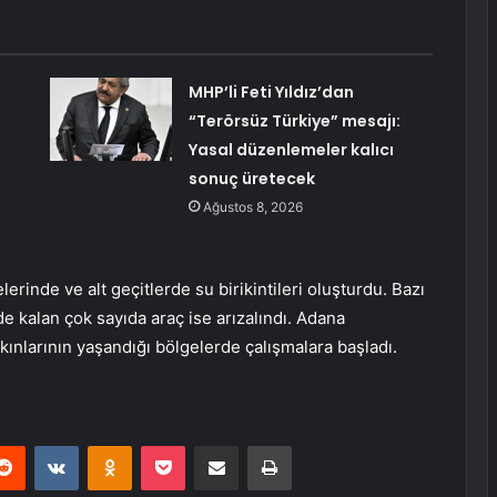
MHP’li Feti Yıldız’dan
“Terörsüz Türkiye” mesajı:
Yasal düzenlemeler kalıcı
sonuç üretecek
Ağustos 8, 2026
rinde ve alt geçitlerde su birikintileri oluşturdu. Bazı
inde kalan çok sayıda araç ise arızalındı. Adana
kınlarının yaşandığı bölgelerde çalışmalara başladı.
erest
Reddit
VKontakte
Odnoklassniki
Pocket
E-Posta ile paylaş
Yazdır