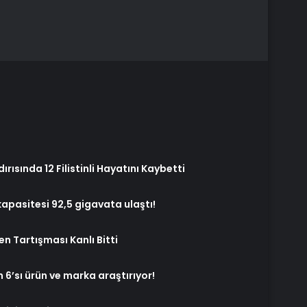
ırısında 12 Filistinli Hayatını Kaybetti
kapasitesi 92,5 gigavata ulaştı!
n Tartışması Kanlı Bitti
n 6’sı ürün ve marka araştırıyor!