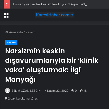
Alışveriş yapan herkesi ilgilendiriyor: 1 Ağustos’ta tüm dijital kurallar değişiyor
Menü
Anasayfa
/
Yaşam
Yaşam
Narsizmin keskin
dışavurumlarıyla bir ‘klinik
vaka’ oluşturmak: İlgi
Manyağı
SELİM OZAN SEZGİN
Kasım 23, 2022
0
18
2 dakika okuma süresi