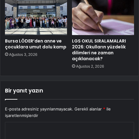
Bursa LÖDER’den anne ve
LGS OKUL SIRALAMALARI
çocuklara umut dolu kamp
2026: Okulların yüzdelik
dilimleri ne zaman
Ağustos 3, 2026
açıklanacak?
Ağustos 2, 2026
Bir yanıt yazın
E-posta adresiniz yayınlanmayacak.
Gerekli alanlar
*
ile
işaretlenmişlerdir
Y
o