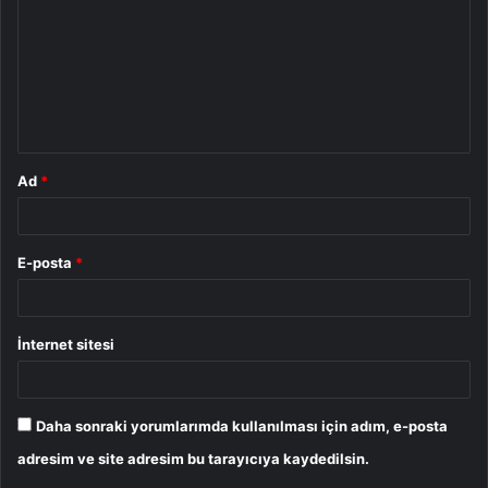
r
u
m
*
Ad
*
E-posta
*
İnternet sitesi
Daha sonraki yorumlarımda kullanılması için adım, e-posta
adresim ve site adresim bu tarayıcıya kaydedilsin.