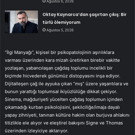
Ağustos 6, 2026
Oktay Kaynarca’dan şaşırtan çıkış: Bir
türlü ölemiyorum
Ağustos 5, 2026
“İlgi Manyağı”, kişisel bir psikopatolojinin aşırılıklara
varması üzerinden kara mizah üretirken birebir vakitte
yozlaşan, yabancılaşan çağdaş toplumu incelikli bir
biçimde hicvederek günümüz distopyasını inşa ediyor.
Dijitalleşen çağ ile ayyuka çıkan “mış” üzere yaşantılara ve
bunun yarattığı toplumsal ikiyüzlülüğe dikkat çekiyor.
Sinema, mağduriyeti yücelten çağdaş toplumun içinden
çıkamadığı kurban psikolojisini, şekilciliğe/imaja dayalı
yapay zihniyeti, tanınan kültüre hakim olan burjuva ahlakını
titizlikle ele alıyor ve eleştirel bakışını Signe ve Thomas
üzerinden izleyiciye aktarıyor.