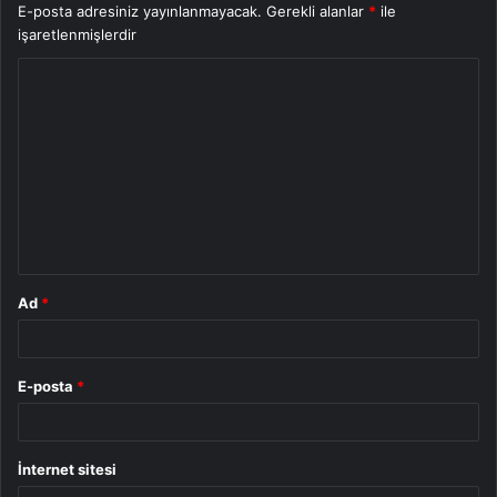
E-posta adresiniz yayınlanmayacak.
Gerekli alanlar
*
ile
işaretlenmişlerdir
Y
o
r
u
m
*
Ad
*
E-posta
*
İnternet sitesi