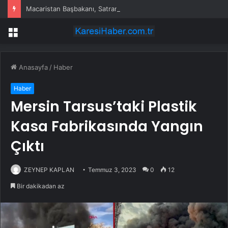
Macaristan Başbakanı, Satranç Büyük Ustası Judit Polgar’a Cumhurbaşkanlığı Teklifi Götürecek
Menü
Anasayfa
/
Haber
Haber
Mersin Tarsus’taki Plastik
Kasa Fabrikasında Yangın
Çıktı
ZEYNEP KAPLAN
Temmuz 3, 2023
0
12
Bir dakikadan az