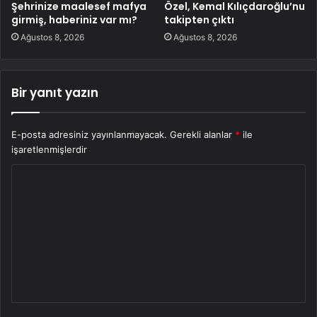
Şehrinize maalesef mafya
Özel, Kemal Kılıçdaroğlu’nu
girmiş, haberiniz var mı?
takipten çıktı
Ağustos 8, 2026
Ağustos 8, 2026
Bir yanıt yazın
E-posta adresiniz yayınlanmayacak.
Gerekli alanlar
*
ile
işaretlenmişlerdir
Y
o
r
u
m
*