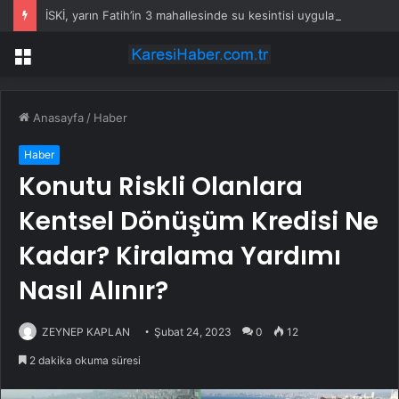
İSKİ, yarın Fatih’in 3 mahallesinde su kesintisi uygulayacak
Menü
Anasayfa
/
Haber
Haber
Konutu Riskli Olanlara
Kentsel Dönüşüm Kredisi Ne
Kadar? Kiralama Yardımı
Nasıl Alınır?
ZEYNEP KAPLAN
Şubat 24, 2023
0
12
2 dakika okuma süresi