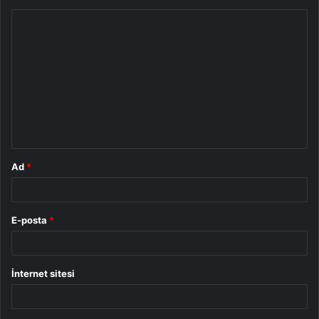
Y
o
r
u
m
*
Ad
*
E-posta
*
İnternet sitesi