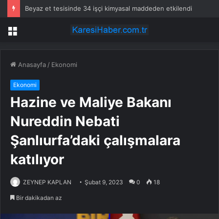
Beyaz et tesisinde 34 işçi kimyasal maddeden etkilendi
Menü
Anasayfa
/
Ekonomi
Ekonomi
Hazine ve Maliye Bakanı
Nureddin Nebati
Şanlıurfa’daki çalışmalara
katılıyor
ZEYNEP KAPLAN
Şubat 9, 2023
0
18
Bir dakikadan az