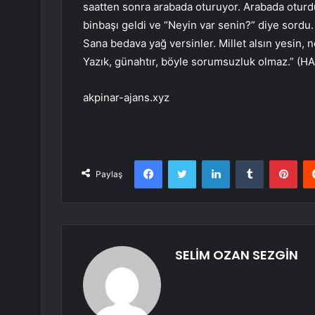
saatten sonra arabada oturuyor. Arabada oturd
binbaşı geldi ve “Neyin var senin?” diye sord
Sana bedava yağ versinler. Millet alsın yesin,
Yazık, günahtır, böyle sorumsuzluk olmaz.” (
akpinar-ajans.xyz
Facebook
Twitter
LinkedIn
Tumblr
Pint
Paylaş
SELİM OZAN SEZGİN