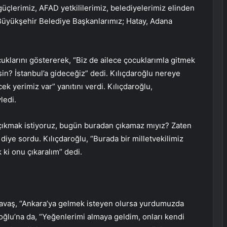
güçlerimiz, AFAD yetkililerimiz, belediyelerimiz elinden
r Büyükşehir Belediye Başkanlarımız; Hatay, Adana
klarını göstererek, “Biz de ailece çocuklarımla gitmek
in? İstanbul’a gideceğiz” dedi. Kılıçdaroğlu nereye
 yerimiz var” yanıtını verdi. Kılıçdaroğlu,
ledi.
çıkmak istiyoruz, bugün buradan çıkamaz mıyız? Zaten
iye sordu. Kılıçdaroğlu, “Burada bir milletvekilimiz
k ki onu çıkaralım” dedi.
avaş, “Ankara’ya gelmek isteyen olursa yurdumuzda
roğlu’na da, “Yeğenlerimi almaya geldim, onları kendi