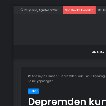
GoPr
Perşembe, Ağustos 6 2026
Son Dakika Haberleri
ANASAY
Anasayfa
/
Haber
/
Depremden kurtulan Kılıçdaroğlu
ile ne yapacağız?
Haber
Depremden kur