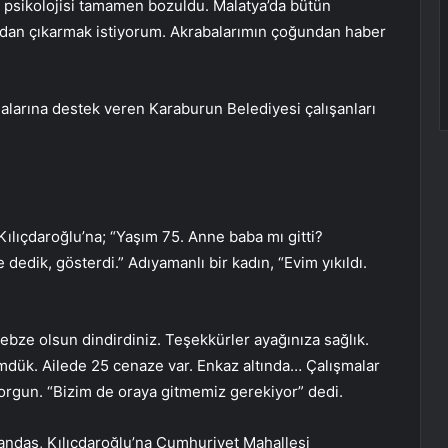
 psikolojisi tamamen bozuldu. Malatya’da bütün
uradan çıkarmak istiyorum. Akrabalarımın çoğundan haber
alarına destek veren Karaburun Belediyesi çalışanları
lıçdaroğlu’na; “Yaşım 75. Anne baba mı gitti?
dedik, gösterdi.” Adıyamanlı bir kadın, “Evim yıkıldı.
nebze olsun dindirdiniz. Teşekkürler ayağınıza sağlık.
mdük. Ailede 25 cenaze var. Enkaz altında… Çalışmalar
yorgun. “Bizim de oraya gitmemiz gerekiyor” dedi.
tandaş, Kılıçdaroğlu’na Cumhuriyet Mahallesi