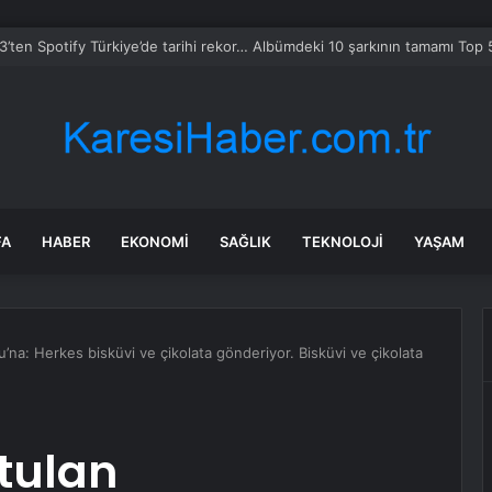
o hissesi neden bugün düşüyor?
FA
HABER
EKONOMI
SAĞLIK
TEKNOLOJI
YAŞAM
’na: Herkes bisküvi ve çikolata gönderiyor. Bisküvi ve çikolata
tulan