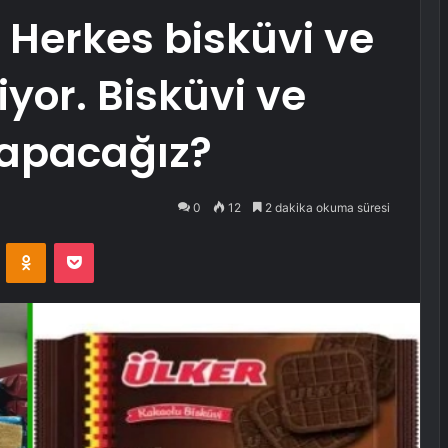
: Herkes bisküvi ve
yor. Bisküvi ve
 yapacağız?
0
12
2 dakika okuma süresi
VKontakte
Odnoklassniki
Pocket