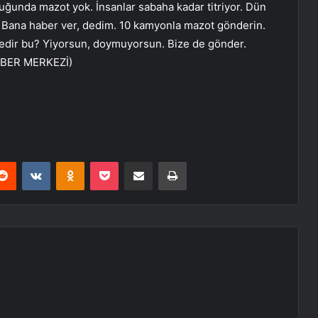
uğunda mazot yok. İnsanlar sabaha kadar titriyor. Dün
u. Bana haber ver, dedim. 10 kamyonla mazot gönderin.
 nedir bu? Yiyorsun, doymuyorsun. Bize de gönder.
HABER MERKEZİ)
erest
Reddit
VKontakte
Odnoklassniki
Pocket
E-Posta ile paylaş
Yazdır