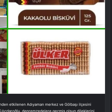
den etkilenen Adıyaman merkez ve Gölbaşı ilçesini
lan Kılıçdaroğlu, depremzedelere geçmiş olsun dileklerini