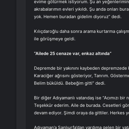
evime götürmek istiyorum. Şu an yeğenlerimin
akrabalarımın evleri yıkıldı. Şu anda onları b
yok. Hemen buradan gidelim diyoruz” dedi.
Kılıçdaroğlu daha sonra arama kurtarma çalışm
ile görüşmeye geldi.
“Ailede 25 cenaze var, enkaz altında”
Depremde bir yakınını kaybeden depremzede Kı
Karaciğer ağrısını gösteriyor, Tanrım. Gösterme 
Belim büküldü. Bebeğim gitti” dedi.
Bir diğer Adıyamanlı vatandaş ise “Acımızı bir 
Teşekkür ederim. Aile de burada. Cesetleri gö
devam ediyor. Şimdi oraya da gittiler. Herkes 
Adıyaman’a Şanlıurfa’dan yardıma gelen bir va