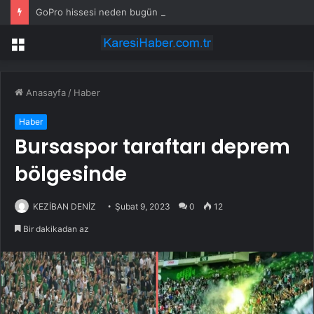
GoPro hissesi neden bugün düşüyor?
Menü
Anasayfa
/
Haber
Haber
Bursaspor taraftarı deprem
bölgesinde
KEZİBAN DENİZ
Şubat 9, 2023
0
12
Bir dakikadan az