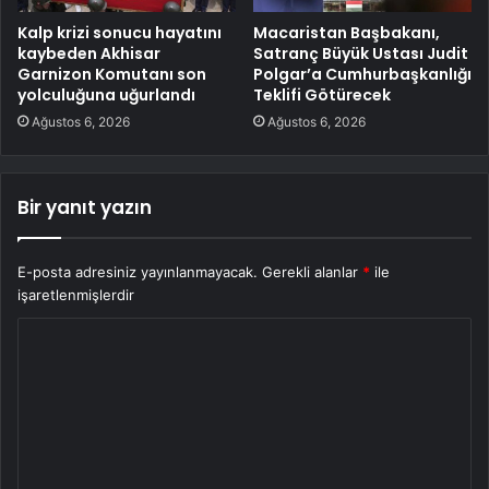
Kalp krizi sonucu hayatını
Macaristan Başbakanı,
kaybeden Akhisar
Satranç Büyük Ustası Judit
Garnizon Komutanı son
Polgar’a Cumhurbaşkanlığı
yolculuğuna uğurlandı
Teklifi Götürecek
Ağustos 6, 2026
Ağustos 6, 2026
Bir yanıt yazın
E-posta adresiniz yayınlanmayacak.
Gerekli alanlar
*
ile
işaretlenmişlerdir
Y
o
r
u
m