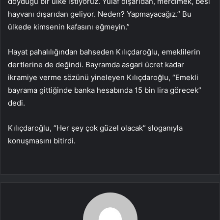
doyduğu bir ülke istiyoruz. Yulaf dışarıdan, mercimek, besi
hayvanı dışarıdan geliyor. Neden? Yapmayacağız.” Bu
ülkede kimsenin kafasını eğmeyin.”
Hayat pahalılığından bahseden Kılıçdaroğlu, emeklilerin
dertlerine de değindi. Bayramda asgari ücret kadar
ikramiye verme sözünü yineleyen Kılıçdaroğlu, “Emekli
bayrama gittiğinde banka hesabında 15 bin lira görecek”
dedi.
Kılıçdaroğlu, “Her şey çok güzel olacak” sloganıyla
konuşmasını bitirdi.