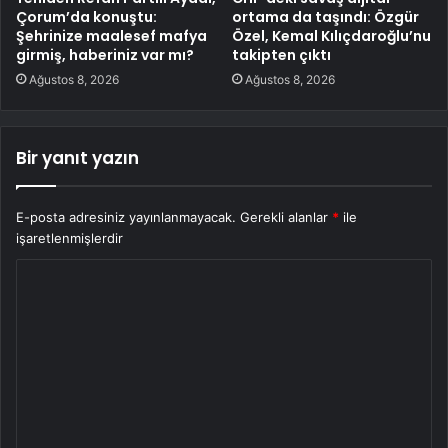
Çorum’da konuştu:
ortama da taşındı: Özgür
Şehrinize maalesef mafya
Özel, Kemal Kılıçdaroğlu’nu
girmiş, haberiniz var mı?
takipten çıktı
Ağustos 8, 2026
Ağustos 8, 2026
Bir yanıt yazın
E-posta adresiniz yayınlanmayacak.
Gerekli alanlar
*
ile
işaretlenmişlerdir
Y
o
r
u
m
*