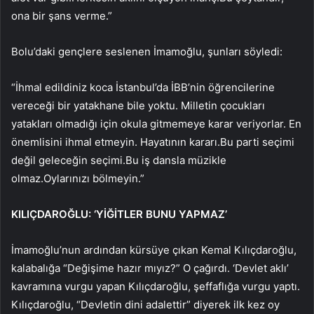
ona bir şans verme.”
Bolu’daki gençlere seslenen İmamoğlu, şunları söyledi:
“İhmal edildiniz koca İstanbul’da İBB’nin öğrencilerine
vereceği bir yatakhane bile yoktu. Milletin çocukları
yatakları olmadığı için okula gitmemeye karar veriyorlar. En
önemlisini ihmal etmeyin. Hayatının kararı.Bu parti seçimi
değil geleceğin seçimi.Bu iş dansla müzikle
olmaz.Oylarınızı bölmeyin.”
KILIÇDAROĞLU: ‘YİĞİTLER BUNU YAPMAZ’
İmamoğlu’nun ardından kürsüye çıkan Kemal Kılıçdaroğlu,
kalabalığa “Değişime hazır mıyız?” O çağırdı. ‘Devlet aklı’
kavramına vurgu yapan Kılıçdaroğlu, şeffaflığa vurgu yaptı.
Kılıçdaroğlu, “Devletin dini adalettir” diyerek ilk kez oy