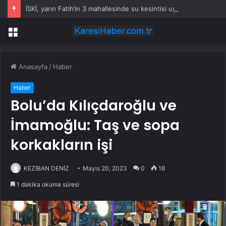
İSKİ, yarın Fatih’in 3 mahallesinde su kesintisi uygulayacak
Menü
Anasayfa
/
Haber
Haber
Bolu’da Kılıçdaroğlu ve
İmamoğlu: Taş ve sopa
korkakların işi
KEZİBAN DENİZ
Mayıs 20, 2023
0
18
1 dakika okuma süresi