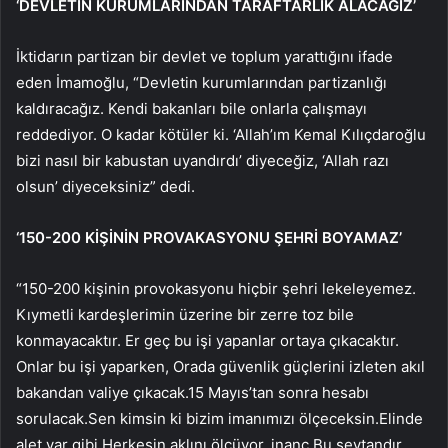
‘DEVLETİN KURUMLARINDAN TARAFTARLIK ALACAĞIZ’
İktidarın partizan bir devlet ve toplum yarattığını ifade
eden İmamoğlu, “Devletin kurumlarından partizanlığı
kaldıracağız. Kendi bakanları bile onlarla çalışmayı
reddediyor. O kadar kötüler ki. ‘Allah’ım Kemal Kılıçdaroğlu
bizi nasıl bir kabustan uyandırdı’ diyeceğiz, ‘Allah razı
olsun’ diyeceksiniz” dedi.
‘150-200 KİŞİNİN PROVAKASYONU ŞEHRİ BOYAMAZ’
“150-200 kişinin provokasyonu hiçbir şehri lekeleyemez.
Kıymetli kardeşlerimin üzerine bir zerre toz bile
konmayacaktır. Er geç bu işi yapanlar ortaya çıkacaktır.
Onlar bu işi yaparken, Orada güvenlik güçlerini izleten akıl
bakandan valiye çıkacak.15 Mayıs’tan sonra hesabı
sorulacak.Sen kimsin ki bizim imanımızı ölçeceksin.Elinde
alet var gibi.Herkesin aklını ölçüyor. inanç.Bu şeytandır,