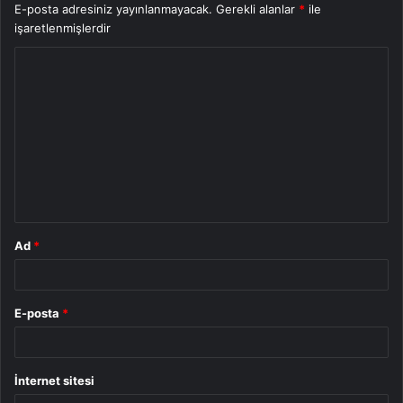
E-posta adresiniz yayınlanmayacak.
Gerekli alanlar
*
ile
işaretlenmişlerdir
Y
o
r
u
m
*
Ad
*
E-posta
*
İnternet sitesi