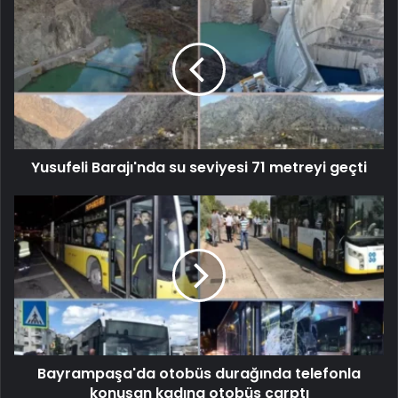
Yusufeli Barajı'nda su seviyesi 71 metreyi geçti
Bayrampaşa'da otobüs durağında telefonla
konuşan kadına otobüs çarptı