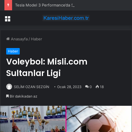
Tesla Model 3 Performance’da Sinema Göndermesi: Yıldız Patlaması Amblemi
Menü
Anasayfa
/
Haber
Haber
Voleybol: Misli.com
Sultanlar Ligi
SELİM OZAN SEZGİN
Ocak 28, 2023
0
18
Bir dakikadan az