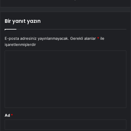
Bir yanıt yazın
E-posta adresiniz yayınlanmayacak.
Gerekli alanlar
*
ile
işaretlenmişlerdir
Y
o
r
u
m
*
Ad
*