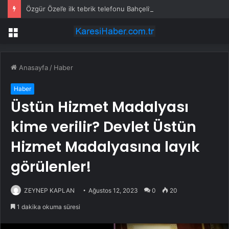
Özgür Özel’e ilk tebrik telefonu Bahçeli’den
Menü
Anasayfa
/
Haber
Haber
Üstün Hizmet Madalyası
kime verilir? Devlet Üstün
Hizmet Madalyasına layık
görülenler!
ZEYNEP KAPLAN
Ağustos 12, 2023
0
20
1 dakika okuma süresi