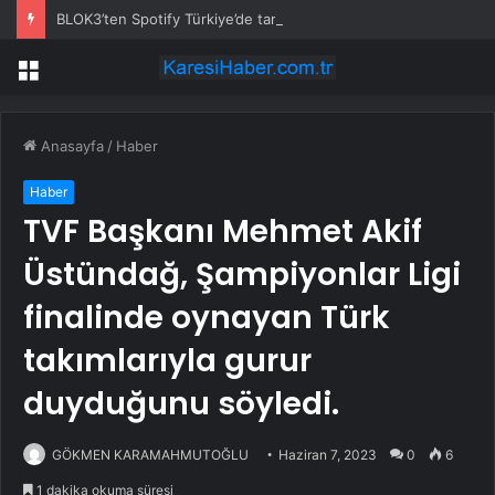
BLOK3’ten Spotify Türkiye’de tarihi rekor… Albümdeki 10 şarkının tamamı Top 50’ye girdi
Menü
Anasayfa
/
Haber
Haber
TVF Başkanı Mehmet Akif
Üstündağ, Şampiyonlar Ligi
finalinde oynayan Türk
takımlarıyla gurur
duyduğunu söyledi.
GÖKMEN KARAMAHMUTOĞLU
Haziran 7, 2023
0
6
1 dakika okuma süresi