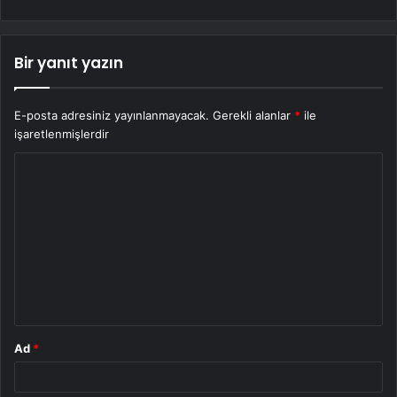
Bir yanıt yazın
E-posta adresiniz yayınlanmayacak.
Gerekli alanlar
*
ile
işaretlenmişlerdir
Y
o
r
u
m
*
Ad
*