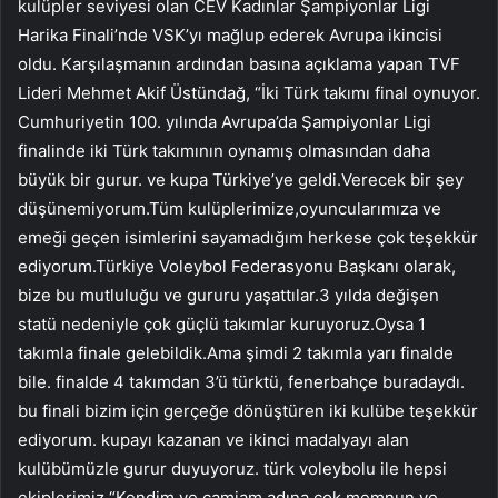
kulüpler seviyesi olan CEV Kadınlar Şampiyonlar Ligi
Harika Finali’nde VSK’yı mağlup ederek Avrupa ikincisi
oldu. Karşılaşmanın ardından basına açıklama yapan TVF
Lideri Mehmet Akif Üstündağ, “İki Türk takımı final oynuyor.
Cumhuriyetin 100. yılında Avrupa’da Şampiyonlar Ligi
finalinde iki Türk takımının oynamış olmasından daha
büyük bir gurur. ve kupa Türkiye’ye geldi.Verecek bir şey
düşünemiyorum.Tüm kulüplerimize,oyuncularımıza ve
emeği geçen isimlerini sayamadığım herkese çok teşekkür
ediyorum.Türkiye Voleybol Federasyonu Başkanı olarak,
bize bu mutluluğu ve gururu yaşattılar.3 yılda değişen
statü nedeniyle çok güçlü takımlar kuruyoruz.Oysa 1
takımla finale gelebildik.Ama şimdi 2 takımla yarı finalde
bile. finalde 4 takımdan 3’ü türktü, fenerbahçe buradaydı.
bu finali bizim için gerçeğe dönüştüren iki kulübe teşekkür
ediyorum. kupayı kazanan ve ikinci madalyayı alan
kulübümüzle gurur duyuyoruz. türk voleybolu ile hepsi
ekiplerimiz “Kendim ve camiam adına çok memnun ve