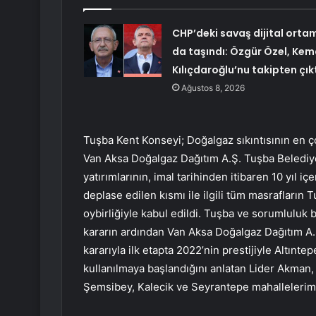
CHP’deki savaş dijital orta
da taşındı: Özgür Özel, Kem
Kılıçdaroğlu’nu takipten çık
Ağustos 8, 2026
Tuşba Kent Konseyi; Doğalgaz sıkıntısının en 
Van Aksa Doğalgaz Dağıtım A.Ş. Tuşba Belediye
yatırımlarının, imal tarihinden itibaren 10 yıl i
deplase edilen kısmı ile ilgili tüm masrafların 
oybirliğiyle kabul edildi. Tuşba ve sorumluluk b
kararın ardından Van Aksa Doğalgaz Dağıtım A.Ş
kararıyla ilk etapta 2022’nin prestijiyle Altın
kullanılmaya başlandığını anlatan Lider Akman, 
Şemsibey, Kalecik ve Seyrantepe mahallelerimiz