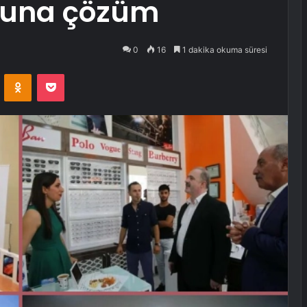
nuna çözüm
0
16
1 dakika okuma süresi
VKontakte
Odnoklassniki
Pocket