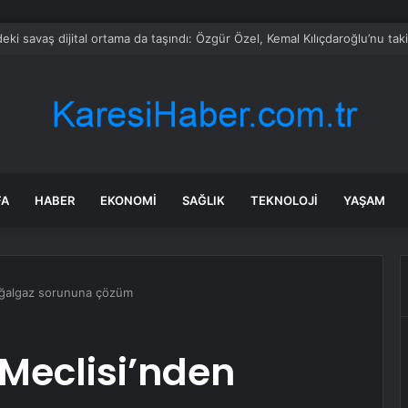
 Özel’e ilk tebrik telefonu Bahçeli’den
FA
HABER
EKONOMI
SAĞLIK
TEKNOLOJI
YAŞAM
oğalgaz sorununa çözüm
Meclisi’nden