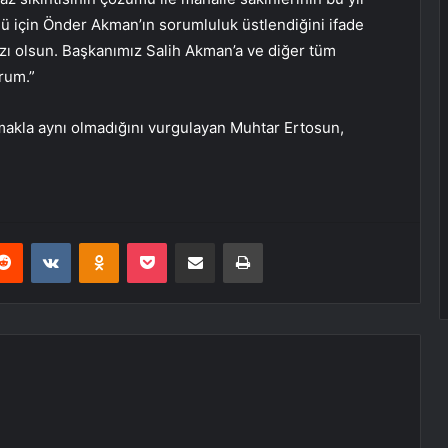
ü için Önder Akman’ın sorumluluk üstlendiğini ifade
ı olsun. Başkanımız Salih Akman’a ve diğer tüm
rum.”
akla aynı olmadığını vurgulayan Muhtar Ertosun,
erest
Reddit
VKontakte
Odnoklassniki
Pocket
E-Posta ile paylaş
Yazdır