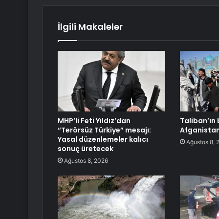
İlgili Makaleler
MHP’li Feti Yıldız’dan
Taliban’ın b
“Terörsüz Türkiye” mesajı:
Afganista
Yasal düzenlemeler kalıcı
Ağustos 8, 
sonuç üretecek
Ağustos 8, 2026