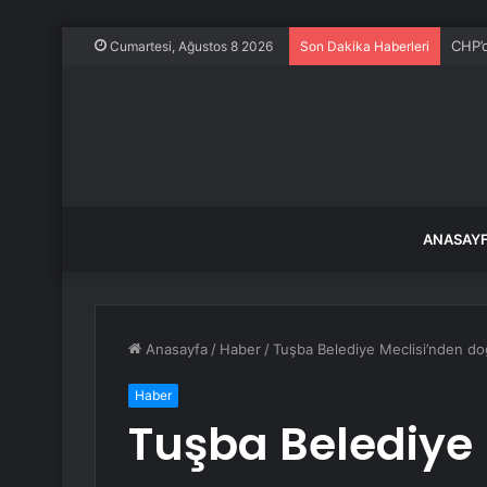
Özgür
Cumartesi, Ağustos 8 2026
Son Dakika Haberleri
ANASAY
Anasayfa
/
Haber
/
Tuşba Belediye Meclisi’nden d
Haber
Tuşba Belediye 