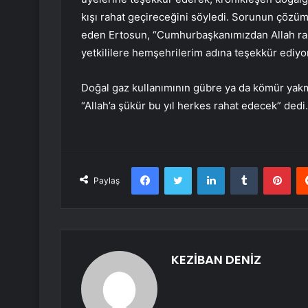
kışı rahat geçireceğini söyledi. Sorunun çözüm
eden Ertosun, “Cumhurbaşkanımızdan Allah raz
yetkililere hemşehrilerim adına teşekkür ediyo
Doğal gaz kullanımının gübre ya da kömür yakm
“Allah’a şükür bu yıl herkes rahat edecek” dedi.
Facebook
Twitter
LinkedIn
Tumblr
Pint
Paylaş
KEZİBAN DENİZ