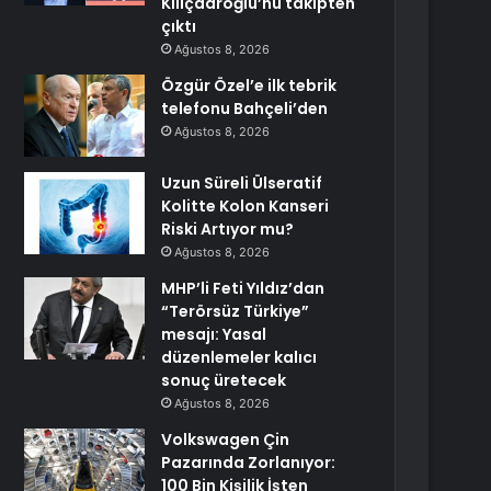
Kılıçdaroğlu’nu takipten
çıktı
Ağustos 8, 2026
Özgür Özel’e ilk tebrik
telefonu Bahçeli’den
Ağustos 8, 2026
Uzun Süreli Ülseratif
Kolitte Kolon Kanseri
Riski Artıyor mu?
Ağustos 8, 2026
MHP’li Feti Yıldız’dan
“Terörsüz Türkiye”
mesajı: Yasal
düzenlemeler kalıcı
sonuç üretecek
Ağustos 8, 2026
Volkswagen Çin
Pazarında Zorlanıyor:
100 Bin Kişilik İşten