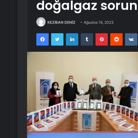
doğalgaz soru
KEZİBAN DENİZ
Ağustos 16, 2023
Facebook
Twitter
LinkedIn
Tumblr
Pinterest
Reddit