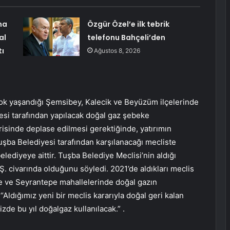
ma
Özgür Özel’e ilk tebrik
al
telefonu Bahçeli’den
tı
Ağustos 8, 2026
çok yaşandığı Şemsibey, Kalecik ve Beyüzüm ilçelerinde
si tarafından yapılacak doğal gaz şebeke
çerisinde deplase edilmesi gerektiğinde, yatırımın
Tuşba Belediyesi tarafından karşılanacağı mecliste
elediyeye aittir. Tuşba Belediye Meclisi’nin aldığı
. civarında olduğunu söyledi. 2021’de aldıkları meclis
tepe ve Seyrantepe mahallelerinde doğal gazın
“Aldığımız yeni bir meclis kararıyla doğal geri kalan
de bu yıl doğalgaz kullanılacak.” .