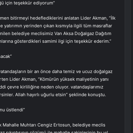
ü için teşekkür ediyorum”
men bitirmeyi hedeflediklerini anlatan Lider Akman, “İlk
e yatırımın yerinden çıkan kısmıyla ilgili tüm masraflar
lenilen belediye meclisimiz Van Aksa Doğalgaz Dağıtım
larına gösterdikleri samimi ilgi için teşekkür ederim.”
nacak”
vatandaşların bir an önce daha temiz ve ucuz doğalgaz
rten Lider Akman, “Kömürün yüksek maliyetinin yanı
ciddi çevre kirliliğine neden oluyor. vatandaşlarımız
rsinler. Allah hayırlı uğurlu etsin” şeklinde konuştu.
u üstlendi”
k Mahalle Muhtarı Cengiz Ertosun, belediye meclis
 sıkıntısının çözümü ile mahalle sakinlerinin bu yıl