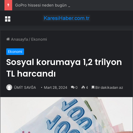
GoPro hissesi neden bugün düşüyor?
Menü
Anasayfa
/
Ekonomi
Ekonomi
Sosyal korumaya 1,2 trilyon
TL harcandı
ÜMİT SAVĞA
Mart 28, 2024
0
4
Bir dakikadan az