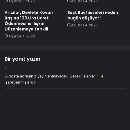
Ağustos 5, 2026
Ağustos 4, 2026
Arıcılar, Devlete Kovan
Best Buy hisseleri neden
Başına 100 Lira Ücret
bugün düşüyor?
Ödenmesine İlişkin
Ağustos 4, 2026
Düzenlemeye Tepkili
Ağustos 4, 2026
Bir yanıt yazın
E-posta adresiniz yayınlanmayacak.
Gerekli alanlar
*
ile
işaretlenmişlerdir
Y
o
r
u
m