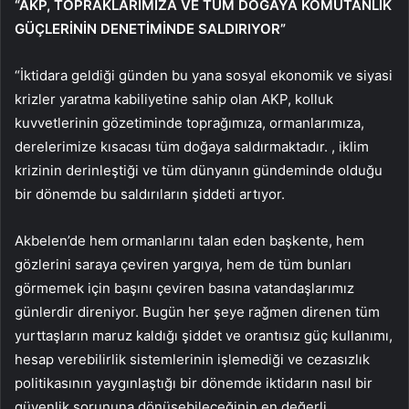
“AKP, TOPRAKLARIMIZA VE TÜM DOĞAYA KOMUTANLIK
GÜÇLERİNİN DENETİMİNDE SALDIRIYOR”
“İktidara geldiği günden bu yana sosyal ekonomik ve siyasi
krizler yaratma kabiliyetine sahip olan AKP, kolluk
kuvvetlerinin gözetiminde toprağımıza, ormanlarımıza,
derelerimize kısacası tüm doğaya saldırmaktadır. , iklim
krizinin derinleştiği ve tüm dünyanın gündeminde olduğu
bir dönemde bu saldırıların şiddeti artıyor.
Akbelen’de hem ormanlarını talan eden başkente, hem
gözlerini saraya çeviren yargıya, hem de tüm bunları
görmemek için başını çeviren basına vatandaşlarımız
günlerdir direniyor. Bugün her şeye rağmen direnen tüm
yurttaşların maruz kaldığı şiddet ve orantısız güç kullanımı,
hesap verebilirlik sistemlerinin işlemediği ve cezasızlık
politikasının yaygınlaştığı bir dönemde iktidarın nasıl bir
güvenlik sorununa dönüşebileceğinin en değerli