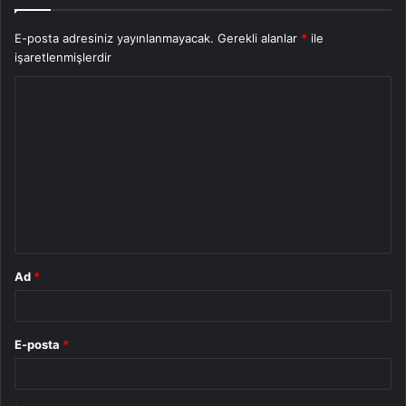
E-posta adresiniz yayınlanmayacak.
Gerekli alanlar
*
ile
işaretlenmişlerdir
Y
o
r
u
m
*
Ad
*
E-posta
*