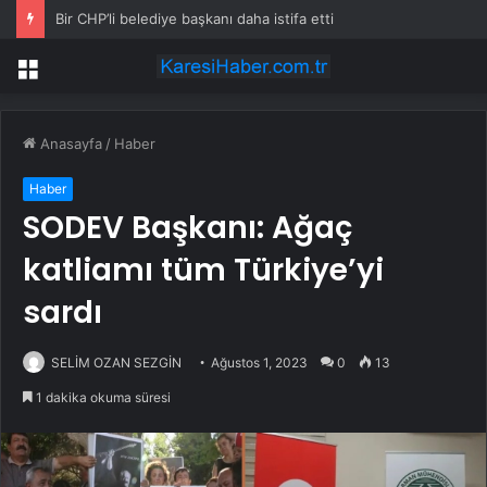
Bir CHP’li belediye başkanı daha istifa etti
Menü
Anasayfa
/
Haber
Haber
SODEV Başkanı: Ağaç
katliamı tüm Türkiye’yi
sardı
SELİM OZAN SEZGİN
Ağustos 1, 2023
0
13
1 dakika okuma süresi