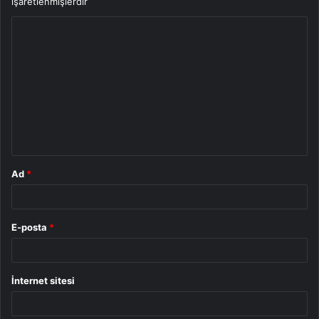
işaretlenmişlerdir
Y
o
r
u
m
*
Ad
*
E-posta
*
İnternet sitesi