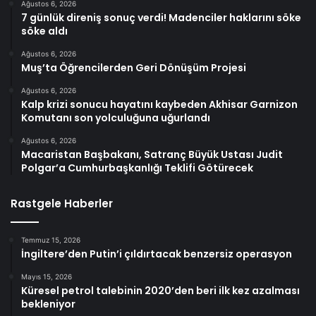
Ağustos 6, 2026
7 günlük direniş sonuç verdi! Madenciler haklarını söke
söke aldı
Ağustos 6, 2026
Muş’ta Öğrencilerden Geri Dönüşüm Projesi
Ağustos 6, 2026
Kalp krizi sonucu hayatını kaybeden Akhisar Garnizon
Komutanı son yolculuğuna uğurlandı
Ağustos 6, 2026
Macaristan Başbakanı, Satranç Büyük Ustası Judit
Polgar’a Cumhurbaşkanlığı Teklifi Götürecek
Rastgele Haberler
Temmuz 15, 2026
İngiltere’den Putin’i çıldırtacak benzersiz operasyon
Mayıs 15, 2026
Küresel petrol talebinin 2020’den beri ilk kez azalması
bekleniyor