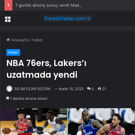
7 günlük direniş sonuç verdi! Madenciler haklarını söke söke aldı
Menü
Anasayfa
/
Haber
Haber
NBA 76ers, Lakers’ı
uzatmada yendi
SELİM OZAN SEZGİN
Aralık 15, 2022
0
21
1 dakika okuma süresi