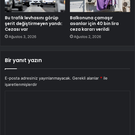
Bu trafik levhasını görüp
Balkonuna çamaşır
şerit değiştirmeyen yandı:
asanlar için 40 bin lira
Cezası var
ceza kararı verildi
Ağustos 3, 2026
Ağustos 2, 2026
Bir yanıt yazın
E-posta adresiniz yayınlanmayacak.
Gerekli alanlar
*
ile
işaretlenmişlerdir
Y
o
r
u
m