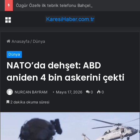
Özgür Özel’e ilk tebrik telefonu Bahçeli’den
Menü
Anasayfa
/
Dünya
Dünya
NATO’da dehşet: ABD
aniden 4 bin askerini çekti
NURCAN BAYRAM
Mayıs 17, 2026
0
0
2 dakika okuma süresi