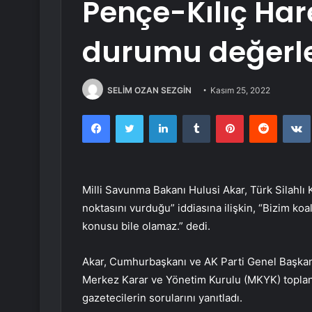
Pençe-Kılıç Har
durumu değerle
SELİM OZAN SEZGİN
Kasım 25, 2022
Facebook
Twitter
LinkedIn
Tumblr
Pinterest
Reddit
Milli Savunma Bakanı Hulusi Akar, Türk Silahlı
noktasını vurduğu” iddiasına ilişkin, “Bizim ko
konusu bile olamaz.” dedi.
Akar, Cumhurbaşkanı ve AK Parti Genel Başkan
Merkez Karar ve Yönetim Kurulu (MKYK) toplant
gazetecilerin sorularını yanıtladı.