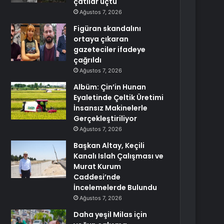
çatılar uçtu
Ağustos 7, 2026
Figüran skandalını
ortaya çıkaran
gazeteciler ifadeye
çağrıldı
Ağustos 7, 2026
Albüm: Çin’in Hunan
Eyaletinde Çeltik Üretimi
İnsansız Makinelerle
Gerçekleştiriliyor
Ağustos 7, 2026
Başkan Altay, Keçili
Kanalı Islah Çalışması ve
Murat Kurum
Caddesi’nde
İncelemelerde Bulundu
Ağustos 7, 2026
Daha yeşil Milas için