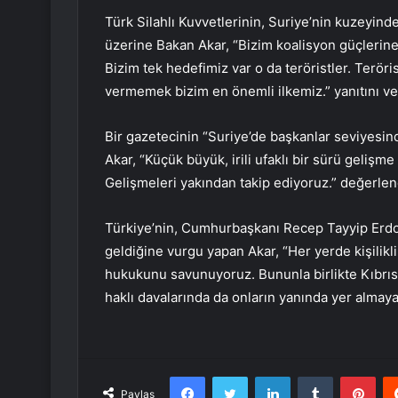
Türk Silahlı Kuvvetlerinin, Suriye’nin kuzeyin
üzerine Bakan Akar, “Bizim koalisyon güçlerine
Bizim tek hedefimiz var o da teröristler. Teröri
vermemek bizim en önemli ilkemiz.” yanıtını ve
Bir gazetecinin “Suriye’de başkanlar seviyesi
Akar, “Küçük büyük, irili ufaklı bir sürü gelişme
Gelişmeleri yakından takip ediyoruz.” değerlen
Türkiye’nin, Cumhurbaşkanı Recep Tayyip Erdoğa
geldiğine vurgu yapan Akar, “Her yerde kişilikli
hukukunu savunuyoruz. Bununla birlikte Kıbrıs
haklı davalarında da onların yanında yer almaya
Facebook
Twitter
LinkedIn
Tumblr
Pint
Paylaş