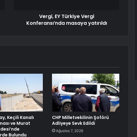
Vergi, EY Türkiye Vergi
Konferansı’nda masaya yatırıldı
y, Keçili Kanalı
CHP Milletvekilinin Şoförü
şması ve Murat
Adliyeye Sevk Edildi
desi’nde
Ağustos 7, 2026
rde Bulundu