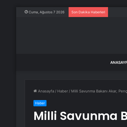
Figüran s
Cuma, Ağustos 7 2026
Son Dakika Haberleri
ANASAY
Anasayfa
/
Haber
/
Milli Savunma Bakanı Akar, Penç
Haber
Milli Savunma B