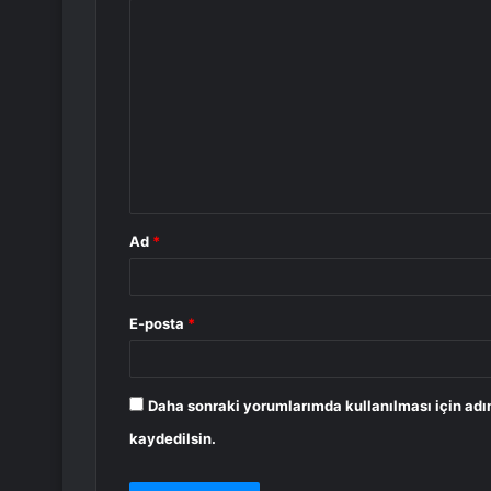
Y
o
r
u
m
*
Ad
*
E-posta
*
Daha sonraki yorumlarımda kullanılması için adı
kaydedilsin.