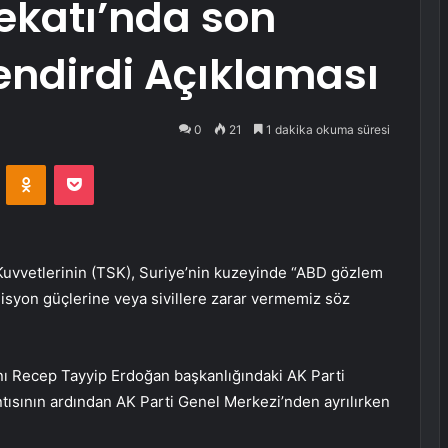
ekatı’nda son
ndirdi Açıklaması
0
21
1 dakika okuma süresi
VKontakte
Odnoklassniki
Pocket
 Kuvvetlerinin (TSK), Suriye’nin kuzeyinde “ABD gözlem
alisyon güçlerine veya sivillere zarar vermemiz söz
ı Recep Tayyip Erdoğan başkanlığındaki AK Parti
ısının ardından AK Parti Genel Merkezi’nden ayrılırken