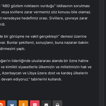
de “ABD gözlem noktasını vurduğu” iddiasının sorulması
 veya sivillere zarar vermemiz söz konusu bile olamaz.
st neredeyse hedefimiz orası. Sivillere, çevreye zarar
rdi.
nde bir görüşme ne vakit gerçekleşir” demesi üzerine
 var. Bunlar şekillenir, sonuçlanır, buna nazaran bakılır.
dirmesini yaptı.
n’ın liderliğinde uluslararası alanda bir özne haline
 ve kimlikli siyasetlerle ülkemizin ve milletimizin hak ve
, Azerbaycan ve Libya üzere dost ve kardeş ülkelerin
 devam ediyoruz.” tabirlerini kullandı.
erest
Reddit
VKontakte
Odnoklassniki
Pocket
E-Posta ile paylaş
Yazdır