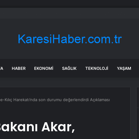
kandalını ortaya çıkaran gazeteciler ifadeye çağrıldı
FA
HABER
EKONOMI
SAĞLIK
TEKNOLOJI
YAŞAM
e-Kılıç Harekatı’nda son durumu değerlendirdi Açıklaması
akanı Akar,