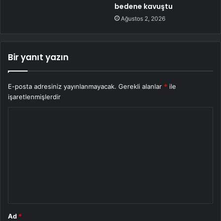
bedene kavuştu
Ağustos 2, 2026
Bir yanıt yazın
E-posta adresiniz yayınlanmayacak.
Gerekli alanlar
*
ile
işaretlenmişlerdir
Y
o
r
u
m
*
Ad
*