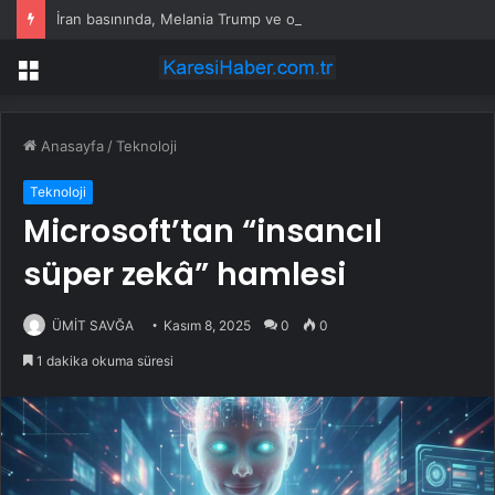
İran basınında, Melania Trump ve oğlu Barron’a yönelik tehdit videosu yayımlandı
Menü
Anasayfa
/
Teknoloji
Teknoloji
Microsoft’tan “insancıl
süper zekâ” hamlesi
ÜMİT SAVĞA
Kasım 8, 2025
0
0
1 dakika okuma süresi