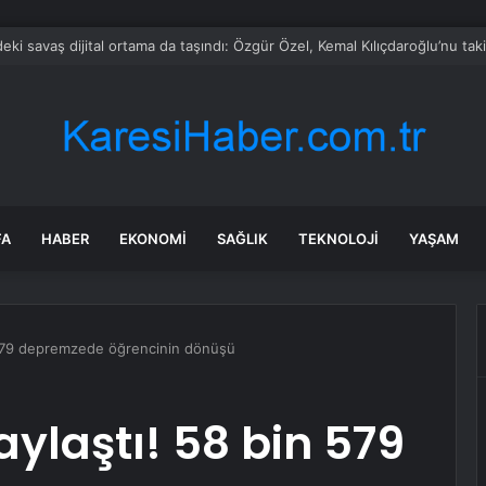
 Özel’e ilk tebrik telefonu Bahçeli’den
FA
HABER
EKONOMI
SAĞLIK
TEKNOLOJI
YAŞAM
579 depremzede öğrencinin dönüşü
laştı! 58 bin 579