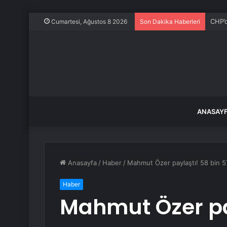
Özgür
Cumartesi, Ağustos 8 2026
Son Dakika Haberleri
ANASAY
Anasayfa
/
Haber
/
Mahmut Özer paylaştı! 58 bin 
Haber
Mahmut Özer pay