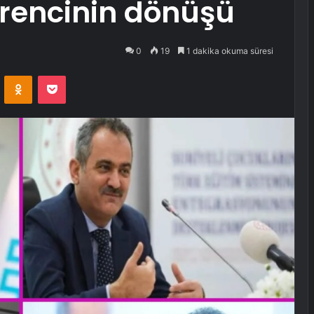
rencinin dönüşü
0
19
1 dakika okuma süresi
VKontakte
Odnoklassniki
Pocket