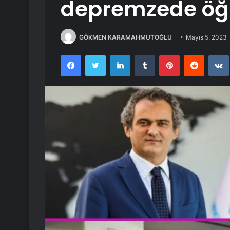
depremzede öğ
GÖKMEN KARAMAHMUTOĞLU
Mayıs 5, 2023
Facebook
Twitter
LinkedIn
Tumblr
Pinterest
Reddit