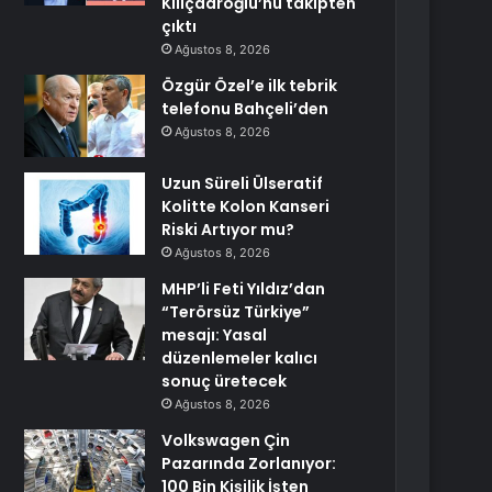
Kılıçdaroğlu’nu takipten
çıktı
Ağustos 8, 2026
Özgür Özel’e ilk tebrik
telefonu Bahçeli’den
Ağustos 8, 2026
Uzun Süreli Ülseratif
Kolitte Kolon Kanseri
Riski Artıyor mu?
Ağustos 8, 2026
MHP’li Feti Yıldız’dan
“Terörsüz Türkiye”
mesajı: Yasal
düzenlemeler kalıcı
sonuç üretecek
Ağustos 8, 2026
Volkswagen Çin
Pazarında Zorlanıyor:
100 Bin Kişilik İşten