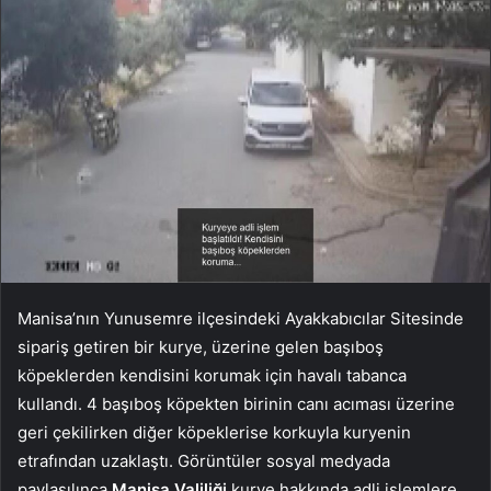
Manisa’nın Yunusemre ilçesindeki Ayakkabıcılar Sitesinde
sipariş getiren bir kurye, üzerine gelen başıboş
köpeklerden kendisini korumak için havalı tabanca
kullandı. 4 başıboş köpekten birinin canı acıması üzerine
geri çekilirken diğer köpeklerise korkuyla kuryenin
etrafından uzaklaştı. Görüntüler sosyal medyada
paylaşılınca
Manisa Valiliği
kurye hakkında adli işlemlere