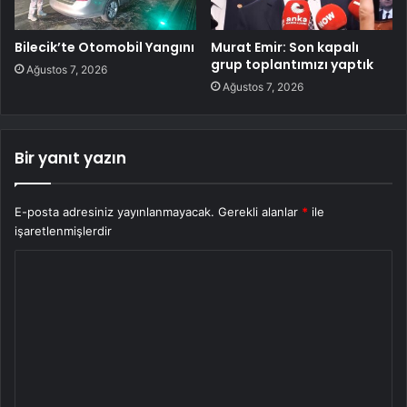
Bilecik’te Otomobil Yangını
Murat Emir: Son kapalı
grup toplantımızı yaptık
Ağustos 7, 2026
Ağustos 7, 2026
Bir yanıt yazın
E-posta adresiniz yayınlanmayacak.
Gerekli alanlar
*
ile
işaretlenmişlerdir
Y
o
r
u
m
*