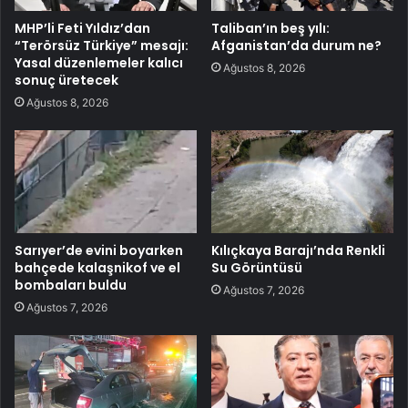
MHP’li Feti Yıldız’dan
Taliban’ın beş yılı:
“Terörsüz Türkiye” mesajı:
Afganistan’da durum ne?
Yasal düzenlemeler kalıcı
Ağustos 8, 2026
sonuç üretecek
Ağustos 8, 2026
Sarıyer’de evini boyarken
Kılıçkaya Barajı’nda Renkli
bahçede kalaşnikof ve el
Su Görüntüsü
bombaları buldu
Ağustos 7, 2026
Ağustos 7, 2026