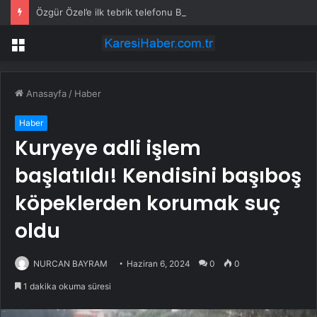
Özgür Özel’e ilk tebrik telefonu Bahçeli’den
Menü
Anasayfa
/
Haber
Haber
Kuryeye adli işlem
başlatıldı! Kendisini başıboş
köpeklerden korumak suç
oldu
NURCAN BAYRAM
Haziran 6, 2024
0
0
1 dakika okuma süresi