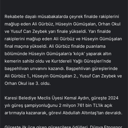
Rekabete dayalı müsabakalarda çeyrek finalde rakiplerini
mağlup eden Ali Gürbüz, Hüseyin Gümüşalan, Orhan Okul
ve Yusuf Can Zeybek yarı finale yükseldi. Yarı finalde
rakiplerini mağlup eden Ali Gürbüz ve Hüseyin Gümüşalan
final maçına yükseldi. Ali Gürbüz finalde puanlama
bölümünde Hüseyin Gümüşalan’a ‘kılçık’ yaparak altın
kemerin sahibi oldu ve Kurtdereli Yağlı Güreşleri’nde
başpehlivan unvanını kazandı. Başpehlivan güreşlerinde
Ali Gürbüz 1., Hüseyin Gümüşalan 2., Yusuf Can Zeybek ve
Orhan Okul ise 3. oldu.
Karesi Belediye Meclis Üyesi Kemal Aydın, güreşte 2024
yılı güreş şampiyonluğunu 2 milyon 761 bin TL’lik açık
artırmayla kazanarak, görevi Abdullah Altıntaş’tan devraldı.
Güreşte ilk üçe giren güreşçilere ödülleri, Dünya Etnospor