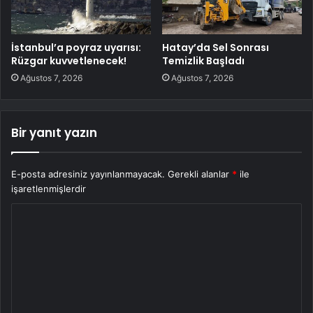
İstanbul’a poyraz uyarısı:
Hatay’da Sel Sonrası
Rüzgar kuvvetlenecek!
Temizlik Başladı
Ağustos 7, 2026
Ağustos 7, 2026
Bir yanıt yazın
E-posta adresiniz yayınlanmayacak.
Gerekli alanlar
*
ile
işaretlenmişlerdir
Y
o
r
u
m