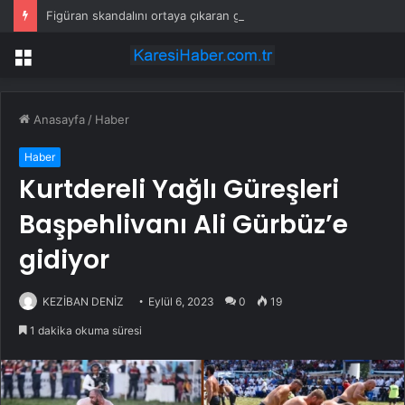
Figüran skandalını ortaya çıkaran gazeteciler ifadeye çağrıldı
Menü
Anasayfa
/
Haber
Haber
Kurtdereli Yağlı Güreşleri
Başpehlivanı Ali Gürbüz’e
gidiyor
KEZİBAN DENİZ
Eylül 6, 2023
0
19
1 dakika okuma süresi