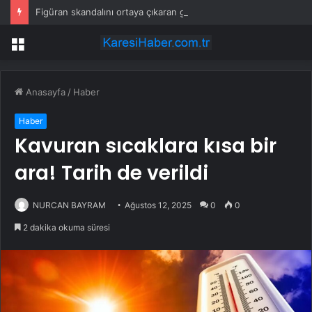
Figüran skandalını ortaya çıkaran gazeteciler ifadeye çağrıldı
Menü
Anasayfa
/
Haber
Haber
Kavuran sıcaklara kısa bir
ara! Tarih de verildi
NURCAN BAYRAM
Ağustos 12, 2025
0
0
2 dakika okuma süresi