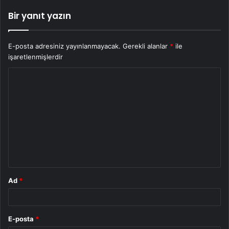
Bir yanıt yazın
E-posta adresiniz yayınlanmayacak.
Gerekli alanlar
*
ile
işaretlenmişlerdir
Y
o
r
u
m
*
Ad
*
E-posta
*