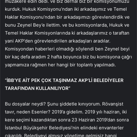
müzakere edin dedi. ve biz derhal biz bir komisyonumuzu
kurduk. Hukuk Komisyonu’ndan iki arkadaşımız ve Temel
Haklar Komisyonu’ndan bir arkadaşımızı görevlendirdik ve
bunu Zeynel Bey’e ilettim. ve bu komisyonlarda, Hukuk ve
Temel Haklar Komisyonlarında ki arkadaşlarımız o taraftan
yani AKP’den görevlendirilen arkadaşları aradılar.
Komisyondan haberleri olmadığı söylendi ben Zeynel beyi
bir kaç defa aradım 2 hafta boyunca biz bu komisyona çağrı
yapmamıza rağmen her hangi bir toplantı yapılmadı.
“İBB’YE AİT PEK ÇOK TAŞINMAZ AKP’Lİ BELEDİYELER
TARAFINDAN KULLANILIYOR”
Bu dosyalar neydi? Şunu şiddetle kınıyorum. Rövanşist
tavır, neden Esenler? 2019’a gidelim. 2019 yılı haziran, iki
kere seçimi kazandıktan sonra 23 Haziran 2019’dan sonra
İstanbul Büyükşehir Belediyesi’nin elindeki envanterler
çıkarıldı. Belediyeyi almışız yönetime gelmişiz hangi