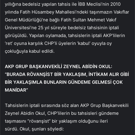
yıllığına bedelsiz yapılan tahsis ile İBB Meclisi’nin 2010
yılında Fatih Hüsambey Mahallesi’ndeki taşınmazın Vakıflar
Genel Müdürlüğü’ne bağlı Fatih Sultan Mehmet Vakıf
Üniversitesi’ne 25 yıl süreyle bedelsiz tahsisinin iptali
görüşüldü. Yapılan oylamada, tahsislerin iptali AKP’lilerin
‘ret’ oyuna karşılık CHP’li üyelerin ‘kabul’ oyuyla oy
çokluğuyla kabul edildi.
AKP GRUP BAŞKANVEKİLİ ZEYNEL ABİDİ
N
OKUL:
“BURADA RÖVANŞİST BİR YAKLAŞIM, İNTİKAM ALIR GİBİ
BİR YAKLAŞIMLA BUNLARIN GÜNDEME GELMESİ ÇOK
MANİDAR”
Tahsislerin iptali sırasında söz alan AKP Grup Başkanvekili
Zeynel Abidin Okul, CHP’lilerin bu tahsisleri gündeme
taşımasını “rövanşist” bir yaklaşım olduğunu ileri
sürdü. Okul, şunları söyledi: