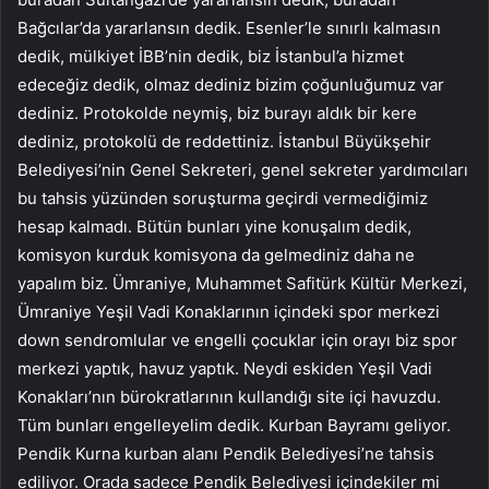
Bağcılar’da yararlansın dedik. Esenler’le sınırlı kalmasın
dedik, mülkiyet İBB’nin dedik, biz İstanbul’a hizmet
edeceğiz dedik, olmaz dediniz bizim çoğunluğumuz var
dediniz. Protokolde neymiş, biz burayı aldık bir kere
dediniz, protokolü de reddettiniz. İstanbul Büyükşehir
Belediyesi’nin Genel Sekreteri, genel sekreter yardımcıları
bu tahsis yüzünden soruşturma geçirdi vermediğimiz
hesap kalmadı. Bütün bunları yine konuşalım dedik,
komisyon kurduk komisyona da gelmediniz daha ne
yapalım biz. Ümraniye, Muhammet Safitürk Kültür Merkezi,
Ümraniye Yeşil Vadi Konaklarının içindeki spor merkezi
down sendromlular ve engelli çocuklar için orayı biz spor
merkezi yaptık, havuz yaptık. Neydi eskiden Yeşil Vadi
Konakları’nın bürokratlarının kullandığı site içi havuzdu.
Tüm bunları engelleyelim dedik. Kurban Bayramı geliyor.
Pendik Kurna kurban alanı Pendik Belediyesi’ne tahsis
ediliyor. Orada sadece Pendik Belediyesi içindekiler mi