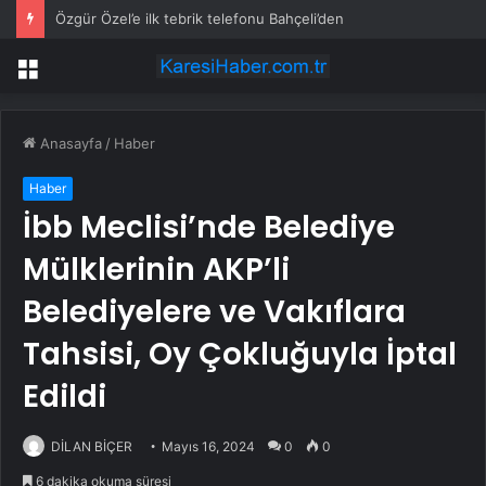
Özgür Özel’e ilk tebrik telefonu Bahçeli’den
Menü
Anasayfa
/
Haber
Haber
İbb Meclisi’nde Belediye
Mülklerinin AKP’li
Belediyelere ve Vakıflara
Tahsisi, Oy Çokluğuyla İptal
Edildi
DİLAN BİÇER
Mayıs 16, 2024
0
0
6 dakika okuma süresi