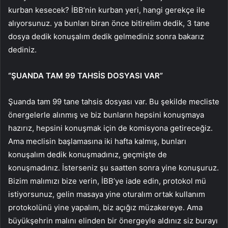
kurban kesecek? İBB’nin kurban yeri, hangi gerekçe ile
alıyorsunuz. ya bunları biran önce bitirelim dedik, 3 tane
dosya dedik konuşalım dedik gelmediniz sonra bakarız
dediniz.
“ŞUANDA TAM 99 TAHSİS DOSYASI VAR”
Şuanda tam 99 tane tahsis dosyası var. Bu şekilde mecliste
önergelerle alınmış ve biz bunların hepsini konuşmaya
hazırız, hepsini konuşmak için de komisyona getireceğiz.
Ama meclisin başlamasına iki hafta kalmış, bunları
konuşalım dedik konuşmadınız, geçmişte de
konuşmadınız. İsterseniz şu saatten sonra yine konuşuruz.
Bizim malımızı bize verin, İBB’ye iade edin, protokol mü
istiyorsunuz, gelin masaya yine oturalım ortak kullanım
protokolünü yine yapalım, biz açığız müzakereye. Ama
büyükşehrin malını elinden bir önergeyle aldınız siz burayı