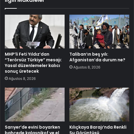
MHP’li Feti Yıldız’dan
Taliban’ın beş yılı:
“Terörsüz Türkiye” mesajı:
Afganistan’da durum ne?
Yasal düzenlemeler kalıcı
Ağustos 8, 2026
sonuç üretecek
Ağustos 8, 2026
Sarıyer’de evini boyarken
Kılıçkaya Barajı’nda Renkli
bahçede kalaşnikof ve el
Su Görüntüsü