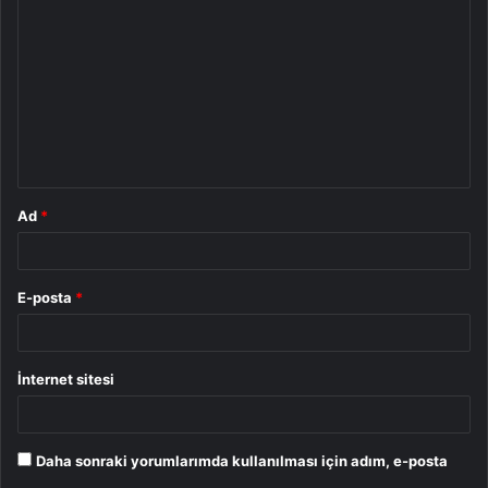
o
r
u
m
*
Ad
*
E-posta
*
İnternet sitesi
Daha sonraki yorumlarımda kullanılması için adım, e-posta