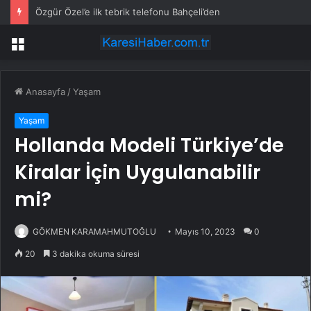
Özgür Özel’e ilk tebrik telefonu Bahçeli’den
Menü
Anasayfa
/
Yaşam
Yaşam
Hollanda Modeli Türkiye’de
Kiralar İçin Uygulanabilir
mi?
GÖKMEN KARAMAHMUTOĞLU
Mayıs 10, 2023
0
20
3 dakika okuma süresi