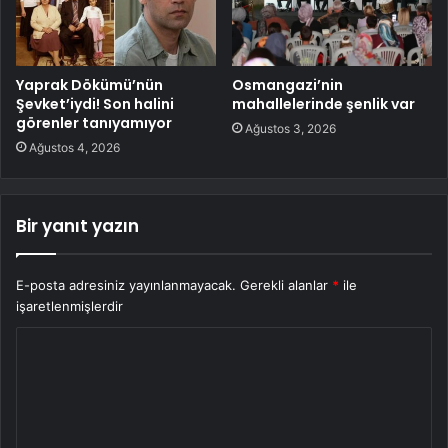
Yaprak Dökümü’nün
Osmangazi’nin
Şevket’iydi! Son halini
mahallelerinde şenlik var
görenler tanıyamıyor
Ağustos 3, 2026
Ağustos 4, 2026
Bir yanıt yazın
E-posta adresiniz yayınlanmayacak.
Gerekli alanlar
*
ile
işaretlenmişlerdir
Y
o
r
u