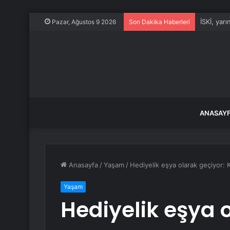
İSKİ, yar
Pazar, Ağustos 9 2026
Son Dakika Haberleri
ANASAY
Anasayfa
/
Yaşam
/
Hediyelik eşya olarak geçiyor: K
Yaşam
Hediyelik eşya 