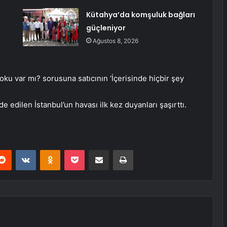
e
Kütahya’da komşuluk bağları
güçleniyor
Ağustos 8, 2026
oku var mı? sorusuna satıcının ‘İçerisinde hiçbir şey
 edilen İstanbul’un havası ilk kez duyanları şaşırttı.
erest
Reddit
VKontakte
Odnoklassniki
Pocket
E-Posta ile paylaş
Yazdır