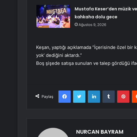
Mustafa Keser’den müzik v
kahkaha dolu gece
Ağustos 9, 2026
Keşan, yaptığı açıklamada ”İçerisinde özel bir k
yok’ dediğini aktardı.”
Boş şişede satışa sunulan ve talep gördüğü ifade
Facebook
Twitter
LinkedIn
Tumblr
Pint
Paylaş
NURCAN BAYRAM