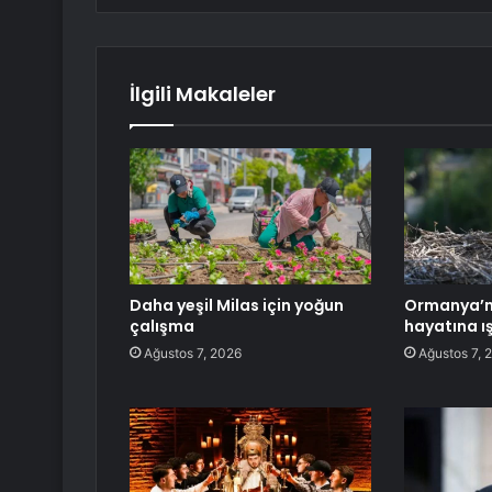
İlgili Makaleler
Daha yeşil Milas için yoğun
Ormanya’nı
çalışma
hayatına ı
Ağustos 7, 2026
Ağustos 7, 