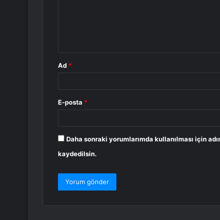
u
m
*
Ad
*
E-posta
*
Daha sonraki yorumlarımda kullanılması için adı
kaydedilsin.