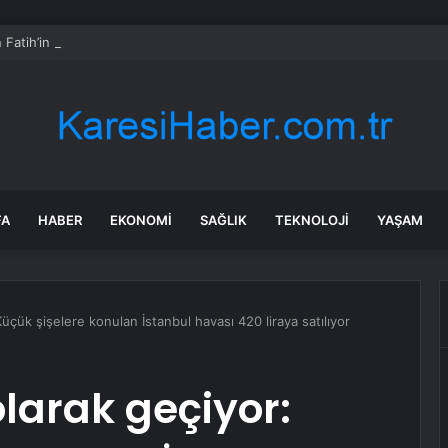
ın Fatih’in 3 mahallesinde su kesintisi uygulayacak
FA
HABER
EKONOMI
SAĞLIK
TEKNOLOJI
YAŞAM
üçük şişelere konulan İstanbul havası 420 liraya satılıyor
olarak geçiyor: