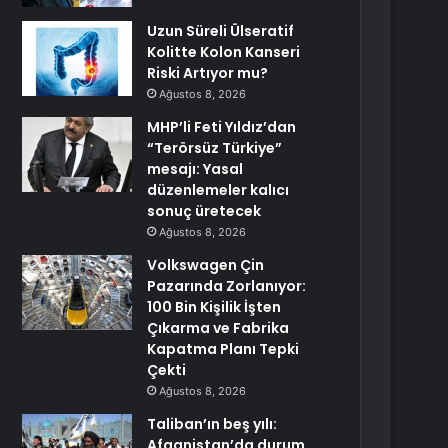
Uzun Süreli Ülseratif
Kolitte Kolon Kanseri
Riski Artıyor mu?
Ağustos 8, 2026
MHP’li Feti Yıldız’dan
“Terörsüz Türkiye”
mesajı: Yasal
düzenlemeler kalıcı
sonuç üretecek
Ağustos 8, 2026
Volkswagen Çin
Pazarında Zorlanıyor:
100 Bin Kişilik İşten
Çıkarma ve Fabrika
Kapatma Planı Tepki
Çekti
Ağustos 8, 2026
Taliban’ın beş yılı:
Afganistan’da durum