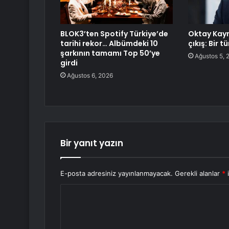
BLOK3’ten Spotify Türkiye’de
Oktay Kay
tarihi rekor… Albümdeki 10
çıkış: Bir 
şarkının tamamı Top 50’ye
Ağustos 5, 
girdi
Ağustos 6, 2026
Bir yanıt yazın
E-posta adresiniz yayınlanmayacak.
Gerekli alanlar
*
i
Y
o
r