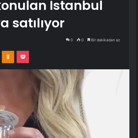
konulan İstanbul
a satılıyor
0
0
Bir dakikadan az
VKontakte
Odnoklassniki
Pocket