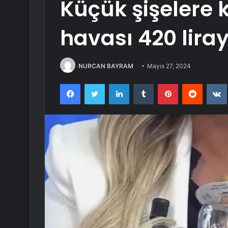
Küçük şişelere 
havası 420 liray
NURCAN BAYRAM
Mayıs 27, 2024
Facebook
Twitter
LinkedIn
Tumblr
Pinterest
Reddit