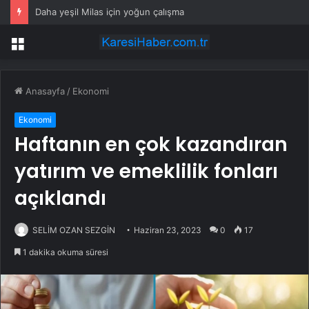
Daha yeşil Milas için yoğun çalışma
Menü
Anasayfa
/
Ekonomi
Ekonomi
Haftanın en çok kazandıran
yatırım ve emeklilik fonları
açıklandı
SELİM OZAN SEZGİN
Haziran 23, 2023
0
17
1 dakika okuma süresi