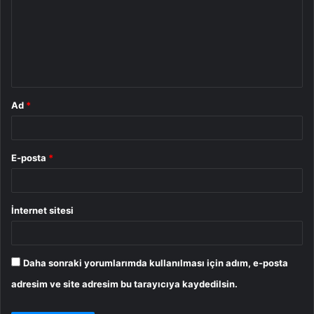
r
u
m
*
Ad
*
E-posta
*
İnternet sitesi
Daha sonraki yorumlarımda kullanılması için adım, e-posta
adresim ve site adresim bu tarayıcıya kaydedilsin.