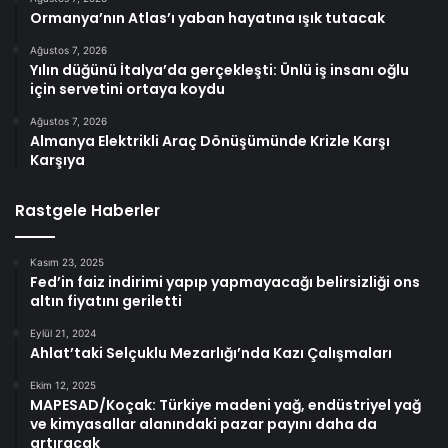
Ormanya’nın Atlas’ı yaban hayatına ışık tutacak
Ağustos 7, 2026
Yılın düğünü İtalya’da gerçekleşti: Ünlü iş insanı oğlu
için servetini ortaya koydu
Ağustos 7, 2026
Almanya Elektrikli Araç Dönüşümünde Krizle Karşı
Karşıya
Rastgele Haberler
Kasım 23, 2025
Fed’in faiz indirimi yapıp yapmayacağı belirsizliği ons
altın fiyatını geriletti
Eylül 21, 2024
Ahlat’taki Selçuklu Mezarlığı’nda Kazı Çalışmaları
Ekim 12, 2025
MAPESAD/Koçak: Türkiye madeni yağ, endüstriyel yağ
ve kimyasallar alanındaki pazar payını daha da
artıracak