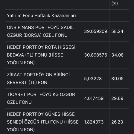
(%)
Yatırım Fonu Haftalık Kazananları
QNB FİNANS PORTFÖYÜ SADİL
39.059209
58.24
ÖZGÜR (BORSA) ÖZEL FONU
HEDEF PORTFÖY ROTA HİSSESİ
BEDAVA (TL) FONU (HİSSE
30.898576
34.08
YOĞUN FON)
ZİRAAT PORTFÖY ON BİRİNCİ
5,03228
30.05
SERBEST (TL) FON
TİCARET PORTFÖYÜ KG ÖZGÜR
4.017459
29.69
ÖZEL FONU
HEDEF PORTFÖY GÜNEŞ HİSSE
SENEDİ ÖZGÜR (TL) FONU (HİSSE
1.824973
26.23
YOĞUN FON)