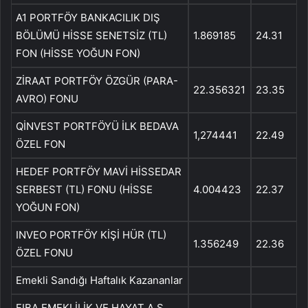
A1 PORTFÖY BANKACILIK DIŞ
BÖLÜMÜ HİSSE SENETSİZ (TL)
1.869185
24.31
FON (HİSSE YOĞUN FON)
ZİRAAT PORTFÖY ÖZGÜR (PARA-
22.356321
23.35
AVRO) FONU
QİNVEST PORTFÖYÜ İLK BEDAVA
1,274441
22.49
ÖZEL FON
HEDEF PORTFÖY MAVİ HİSSEDAR
SERBEST (TL) FONU (HİSSE
4.004423
22.37
YOĞUN FON)
INVEO PORTFÖY KİŞİ HÜR (TL)
1.356249
22.36
ÖZEL FONU
Emekli Sandığı Haftalık Kazananlar
FIBA EMEKLİLİK VE HAYAT A.Ş.