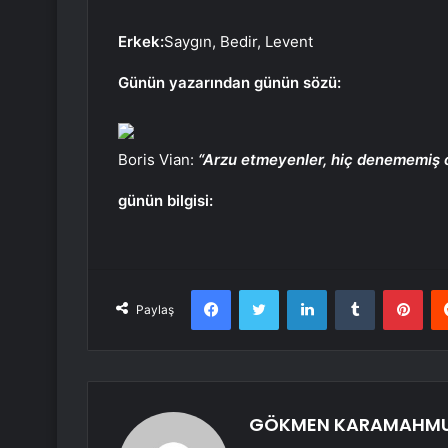
Erkek:
Saygın, Bedir, Levent
Günün yazarından günün sözü:
Boris Vian:
“Arzu etmeyenler, hiç denememiş ol
günün bilgisi:
Facebook
Twitter
LinkedIn
Tumblr
Pint
Paylaş
GÖKMEN KARAMAHM