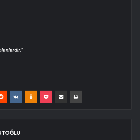
anlardır.”
erest
Reddit
VKontakte
Odnoklassniki
Pocket
E-Posta ile paylaş
Yazdır
UTOĞLU