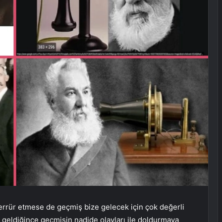
errür etmese de geçmiş bize gelecek için çok değerli
n geldiğince geçmişin nadide olayları ile doldurmaya