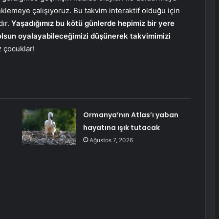
klemeye çalışıyoruz. Bu takvim interaktif olduğu için
dır.
Yaşadığımız bu kötü günlerde hepimiz bir yere
 olsun oyalayabileceğimizi düşünerek takvimimizi
 çocuklar!
Ormanya’nın Atlas’ı yaban
hayatına ışık tutacak
Ağustos 7, 2026