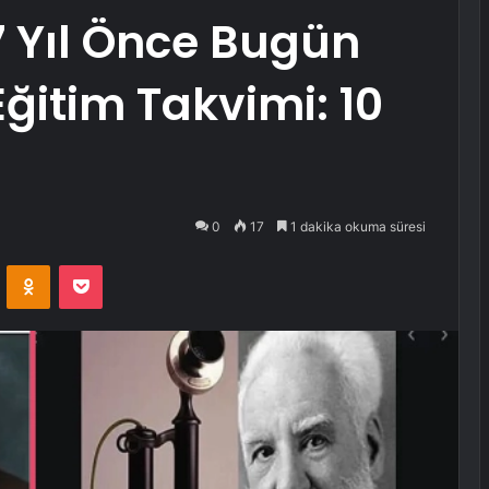
 Yıl Önce Bugün
Eğitim Takvimi: 10
0
17
1 dakika okuma süresi
VKontakte
Odnoklassniki
Pocket