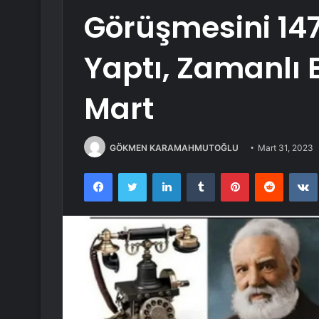
Görüşmesini 147
Yaptı, Zamanlı 
Mart
GÖKMEN KARAMAHMUTOĞLU
Mart 31, 2023
Facebook
Twitter
LinkedIn
Tumblr
Pinterest
Reddit