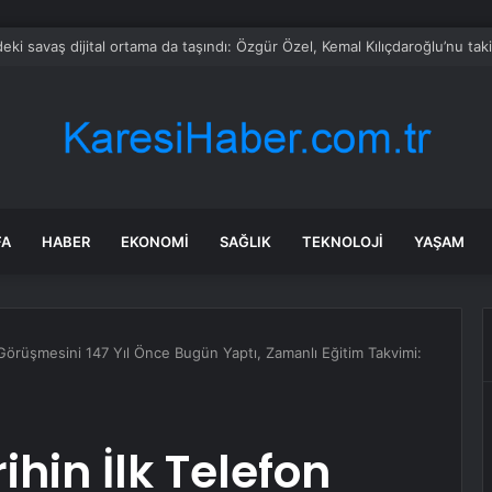
 Özel’e ilk tebrik telefonu Bahçeli’den
FA
HABER
EKONOMI
SAĞLIK
TEKNOLOJI
YAŞAM
 Görüşmesini 147 Yıl Önce Bugün Yaptı, Zamanlı Eğitim Takvimi:
hin İlk Telefon