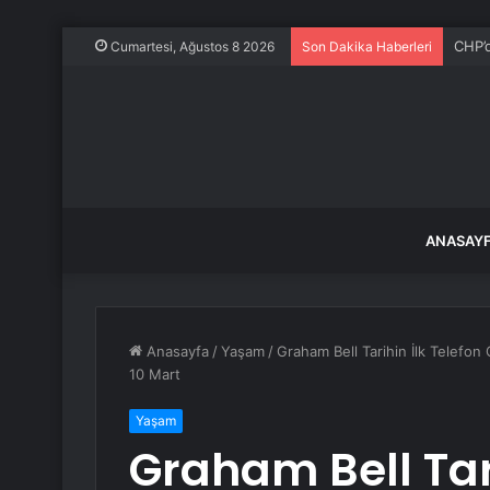
Özgür
Cumartesi, Ağustos 8 2026
Son Dakika Haberleri
ANASAY
Anasayfa
/
Yaşam
/
Graham Bell Tarihin İlk Telefon
10 Mart
Yaşam
Graham Bell Tari