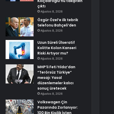
Kılıçdaroğlu’nu takipten
çıktı
Ağustos 8, 2026
Özgür Özel’e ilk tebrik
telefonu Bahçeli’den
Ağustos 8, 2026
Uzun Süreli Ülseratif
Kolitte Kolon Kanseri
Riski Artıyor mu?
Ağustos 8, 2026
MHP’li Feti Yıldız’dan
“Terörsüz Türkiye”
mesajı: Yasal
düzenlemeler kalıcı
sonuç üretecek
Ağustos 8, 2026
Volkswagen Çin
Pazarında Zorlanıyor:
100 Bin Kişilik İşten