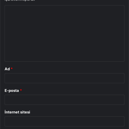
Y
o
r
u
m
*
Ad
*
E-posta
*
İnternet sitesi