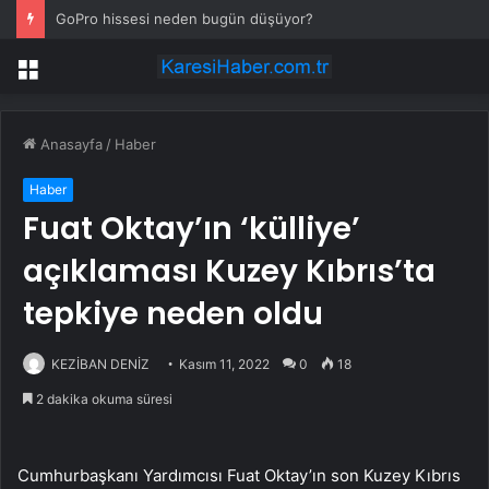
GoPro hissesi neden bugün düşüyor?
Menü
Anasayfa
/
Haber
Haber
Fuat Oktay’ın ‘külliye’
açıklaması Kuzey Kıbrıs’ta
tepkiye neden oldu
KEZİBAN DENİZ
Kasım 11, 2022
0
18
2 dakika okuma süresi
Cumhurbaşkanı Yardımcısı Fuat Oktay’ın son Kuzey Kıbrıs