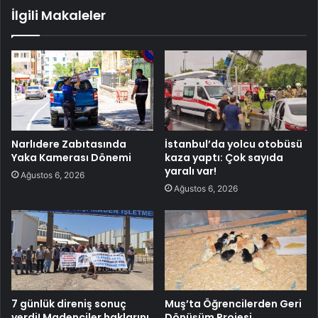
İlgili Makaleler
Narlıdere Zabıtasında
İstanbul’da yolcu otobüsü
Yaka Kamerası Dönemi
kaza yaptı: Çok sayıda
yaralı var!
Ağustos 6, 2026
Ağustos 6, 2026
7 günlük direniş sonuç
Muş’ta Öğrencilerden Geri
verdi! Madenciler haklarını
Dönüşüm Projesi