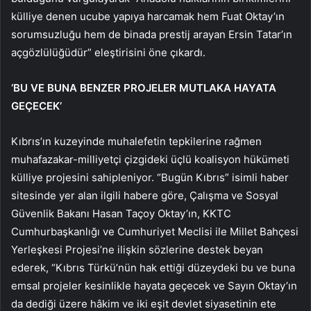
külliye denen ucube yapıya harcamak hem Fuat Oktay’ın
sorumsuzluğu hem de binada prestij arayan Ersin Tatar’ın
açgözlülüğüdür” eleştirisini öne çıkardı.
‘BU VE BUNA BENZER PROJELER MUTLAKA HAYATA
GEÇECEK’
Kıbrıs’ın kuzeyinde muhalefetin tepkilerine rağmen
muhafazakar-milliyetçi çizgideki üçlü koalisyon hükümeti
külliye projesini sahipleniyor. “Bugün Kıbrıs” isimli haber
sitesinde yer alan ilgili habere göre, Çalışma ve Sosyal
Güvenlik Bakanı Hasan Taçoy Oktay’ın, KKTC
Cumhurbaşkanlığı ve Cumhuriyet Meclisi ile Millet Bahçesi
Yerleşkesi Projesi’ne ilişkin sözlerine destek beyan
ederek, “Kıbrıs Türkü’nün hak ettiği düzeydeki bu ve buna
emsal projeler kesinlikle hayata geçecek ve Sayın Oktay’ın
da dediği üzere hâkim ve iki eşit devlet siyasetinin ete