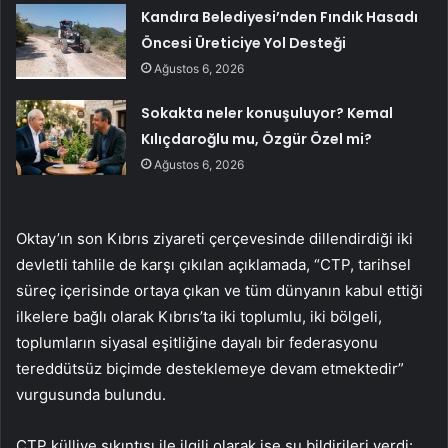
Kandıra Belediyesi’nden Fındık Hasadı
Öncesi Üreticiye Yol Desteği
Ağustos 6, 2026
Sokakta neler konuşuluyor? Kemal
Kılıçdaroğlu mu, Özgür Özel mi?
Ağustos 6, 2026
Oktay’ın son Kıbrıs ziyareti çerçevesinde dillendirdiği iki
devletli tahlile de karşı çıkılan açıklamada, “CTP, tarihsel
süreç içerisinde ortaya çıkan ve tüm dünyanın kabul ettiği
ilkelere bağlı olarak Kıbrıs’ta iki toplumlu, iki bölgeli,
toplumların siyasal eşitliğine dayalı bir federasyonu
tereddütsüz biçimde desteklemeye devam etmektedir”
vurgusunda bulundu.
CTP külliye sıkıntısı ile ilgili olarak ise şu bildirileri verdi: