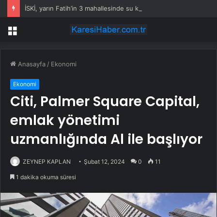
İSKİ, yarın Fatih’in 3 mahallesinde su kesintisi uygulayacak
Menü
Anasayfa
/
Ekonomi
Ekonomi
Citi, Palmer Square Capital,
emlak yönetimi
uzmanlığında Al ile başlıyor
ZEYNEP KAPLAN
Şubat 12, 2024
0
11
1 dakika okuma süresi