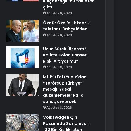
Kılıçdaroğlu’nu takipten
çıktı
Ağustos 8, 2026
Özgür Özel’e ilk tebrik
telefonu Bahçeli’den
Ağustos 8, 2026
Uzun Süreli Ülseratif
Kolitte Kolon Kanseri
Riski Artıyor mu?
Ağustos 8, 2026
MHP’li Feti Yıldız’dan
“Terörsüz Türkiye”
mesajı: Yasal
düzenlemeler kalıcı
sonuç üretecek
Ağustos 8, 2026
Volkswagen Çin
Pazarında Zorlanıyor:
100 Bin Kişilik İşten