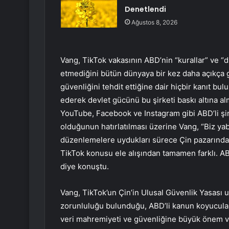
Denetlendi
Ağustos 8, 2026
Vang, TikTok vakasının ABD’nin “kurallar” ve 
etmediğini bütün dünyaya bir kez daha açıkça g
güvenliğini tehdit ettiğine dair hiçbir kanıt b
ederek devlet gücünü bu şirketi baskı altına a
YouTube, Facebook ve Instagram gibi ABD’li şi
olduğunun hatırlatılması üzerine Vang, “Biz ya
düzenlemelere uydukları sürece Çin pazarında 
TikTok konusu ele alışından tamamen farklı. AB
diye konuştu.
Vang, TikTok’un Çin’in Ulusal Güvenlik Yasası 
zorunluluğu bulunduğu, ABD’li kanun koyucula
veri mahremiyeti ve güvenliğine büyük önem ve