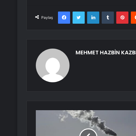
Facebook
Twitter
LinkedIn
Tumblr
Pint
Paylaş
MEHMET HAZBİN KAZB