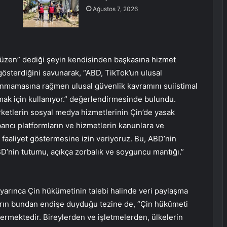
Ağustos 7, 2026
“düzen” dediği şeyin kendisinden başkasına hizmet
österdiğini savunarak, “ABD, TikTok’un ulusal
ulunmamasına rağmen ulusal güvenlik kavramını suiistimal
lmak için kullanıyor.” değerlendirmesinde bulundu.
rketlerin sosyal medya hizmetlerinin Çin’de yasak
bancı platformların ve hizmetlerin kanunlara ve
faaliyet göstermesine izin veriyoruz. Bu, ABD’nin
D’nin tutumu, açıkça zorbalık ve soyguncu mantığı.”
uyarınca Çin hükümetinin talebi halinde veri paylaşma
rın bundan endişe duyduğu tezine de, “Çin hükümeti
rmektedir. Bireylerden ve işletmelerden, ülkelerin