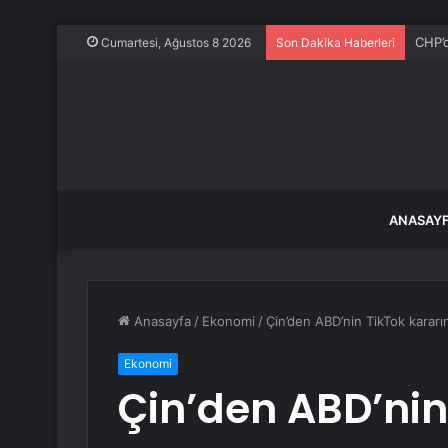
Özgür
Cumartesi, Ağustos 8 2026
Son Dakika Haberleri
ANASAY
Anasayfa
/
Ekonomi
/
Çin’den ABD’nin TikTok kararı
Ekonomi
Çin’den ABD’nin