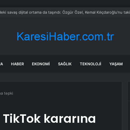
 Özel’e ilk tebrik telefonu Bahçeli’den
FA
HABER
EKONOMI
SAĞLIK
TEKNOLOJI
YAŞAM
na tepki
 TikTok kararına