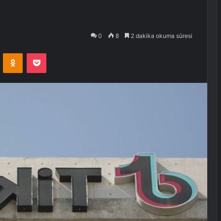
0
8
2 dakika okuma süresi
VKontakte
Odnoklassniki
Pocket