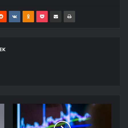
erest
Reddit
VKontakte
Odnoklassniki
Pocket
E-Posta ile paylaş
Yazdır
EK