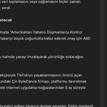
in veri toplamasını veya sağlamasını hiçbir zaman
 verdi.
lanacak
lamada “Amerikalıları Yabancı Düşmanlarca Kontrol
 tasarıyı büyük çoğunlukla kabul ederek onay için ABD
 halinde yasayı imzalayarak yürürlüğe sokacağını
erekçesiyle TikTok’un yasaklanmasının önünü açan
mundaki Çin ByteDance firması, platformu devretmek
deki internet uygulama mağazalarından 5 ay süreyle
la kabul edilen tasarıya destek verenler, Pekin merkezli