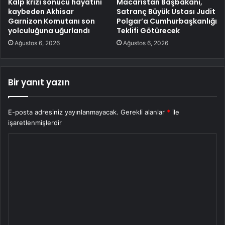
Kalp krizi sonucu hayatını
Macaristan Başbakanı,
kaybeden Akhisar
Satranç Büyük Ustası Judit
Garnizon Komutanı son
Polgar’a Cumhurbaşkanlığı
yolculuğuna uğurlandı
Teklifi Götürecek
Ağustos 6, 2026
Ağustos 6, 2026
Bir yanıt yazın
E-posta adresiniz yayınlanmayacak.
Gerekli alanlar
*
ile
işaretlenmişlerdir
Y
o
r
u
m
*