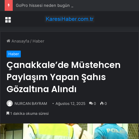
GoPro hissesi neden bugün düşüyor?
Menü
Anasayfa
/
Haber
Haber
Çanakkale’de Müstehcen
Paylaşım Yapan Şahıs
Gözaltına Alındı
NURCAN BAYRAM
Ağustos 12, 2025
0
0
1 dakika okuma süresi