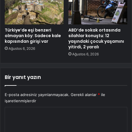
Türkiye’de eşi benzeri
ABD’de sokak ortasında
olmayan köy: Sadece kale
silahlar konuştu: 12
kapısından girişi var
yaşındaki çocuk yaşamını
yitirdi, 2 yaralı
Ağustos 6, 2026
Ağustos 6, 2026
Bir yanıt yazın
E-posta adresiniz yayınlanmayacak.
Gerekli alanlar
*
ile
işaretlenmişlerdir
Y
o
r