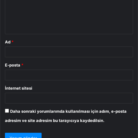
u
m
*
Ad
*
E-posta
*
İnternet sitesi
Daha sonraki yorumlarımda kullanılması için adım, e-posta
adresim ve site adresim bu tarayıcıya kaydedilsin.