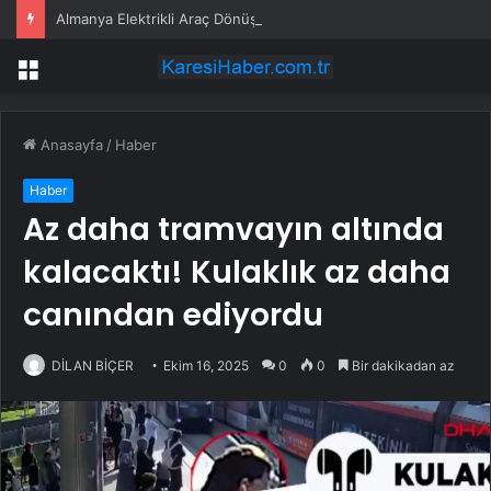
Almanya Elektrikli Araç Dönüşümünde Krizle Karşı Karşıya
Menü
Anasayfa
/
Haber
Haber
Az daha tramvayın altında
kalacaktı! Kulaklık az daha
canından ediyordu
DİLAN BİÇER
Ekim 16, 2025
0
0
Bir dakikadan az