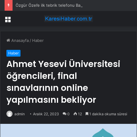
Özgür Özel’e ilk tebrik telefonu Bahçeli’den
Menü
Anasayfa
/
Haber
Haber
Ahmet Yesevi Üniversitesi
öğrencileri, final
sınavlarının online
yapılmasını bekliyor
admin
Aralık 22, 2023
0
12
1 dakika okuma süresi