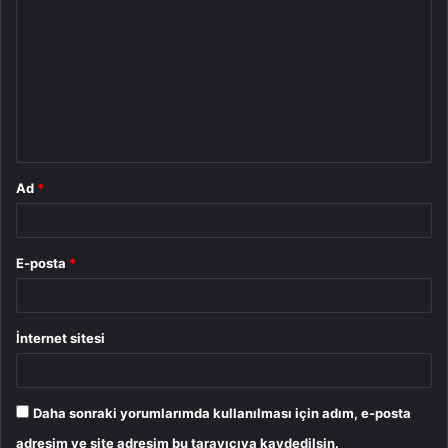
o
r
u
m
*
Ad
*
E-posta
*
İnternet sitesi
Daha sonraki yorumlarımda kullanılması için adım, e-posta
adresim ve site adresim bu tarayıcıya kaydedilsin.