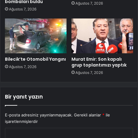
bombaları buldu
Ağustos 7, 2026
Ağustos 7, 2026
Bilecik’te Otomobil Yangını
Murat Emir: Son kapalı
grup toplantımızı yaptık
Ağustos 7, 2026
Ağustos 7, 2026
Bir yanıt yazın
E-posta adresiniz yayınlanmayacak.
Gerekli alanlar
*
ile
işaretlenmişlerdir
Y