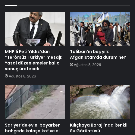
MHP’li Feti Yıldız’dan
Taliban’ın beş yılı:
“Terörsüz Türkiye” mesajı:
Afganistan’da durum ne?
Yasal düzenlemeler kalıcı
Ağustos 8, 2026
sonuç üretecek
Ağustos 8, 2026
Sarıyer’de evini boyarken
Kılıçkaya Barajı’nda Renkli
bahçede kalaşnikof ve el
Su Görüntüsü